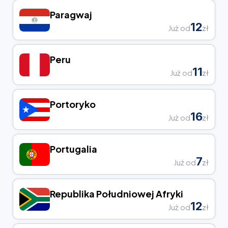
Paragwaj
12
Już od
zł
Peru
11
Już od
zł
Portoryko
16
Już od
zł
Portugalia
7
Już od
zł
Republika Południowej Afryki
12
Już od
zł