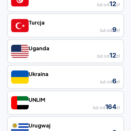
12
Już od
zł
Turcja
9
Już od
zł
Uganda
12
Już od
zł
Ukraina
6
Już od
zł
UNLIM
164
Już od
zł
Urugwaj