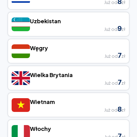
8
Już od
zł
Uzbekistan
9
Już od
zł
Węgry
7
Już od
zł
Wielka Brytania
7
Już od
zł
Wietnam
8
Już od
zł
Włochy
7
Już od
zł