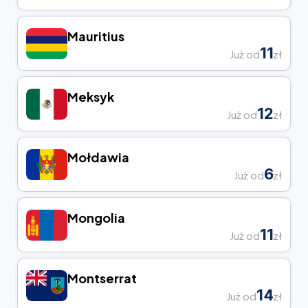
Mauritius
11
Już od
zł
Meksyk
12
Już od
zł
Mołdawia
6
Już od
zł
Mongolia
11
Już od
zł
Montserrat
14
Już od
zł