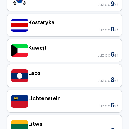
9
Już od
zł
Kostaryka
8
Już od
zł
Kuwejt
6
Już od
zł
Laos
8
Już od
zł
Lichtenstein
6
Już od
zł
Litwa