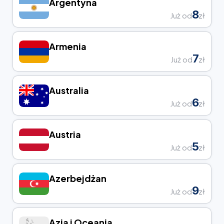
Argentyna
8
Już od
zł
Armenia
7
Już od
zł
Australia
6
Już od
zł
Austria
5
Już od
zł
Azerbejdżan
9
Już od
zł
Azja i Oceania