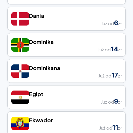
Dania
6
Już od
zł
Dominika
14
Już od
zł
Dominikana
17
Już od
zł
Egipt
9
Już od
zł
Ekwador
11
Już od
zł