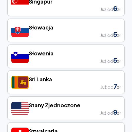
Singapur
6
Już od
zł
Słowacja
5
Już od
zł
Słowenia
5
Już od
zł
Sri Lanka
7
Już od
zł
Stany Zjednoczone
9
Już od
zł
Szwajcaria