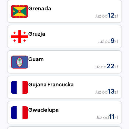
Grenada
12
Już od
zł
Gruzja
9
Już od
zł
Guam
22
Już od
zł
Gujana Francuska
13
Już od
zł
Gwadelupa
11
Już od
zł