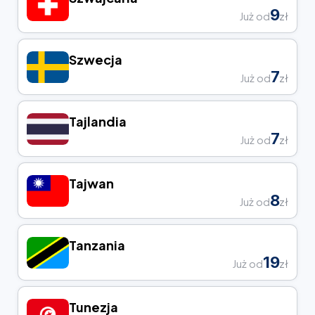
9
Już od
zł
Szwecja
7
Już od
zł
Tajlandia
7
Już od
zł
Tajwan
8
Już od
zł
Tanzania
19
Już od
zł
Tunezja