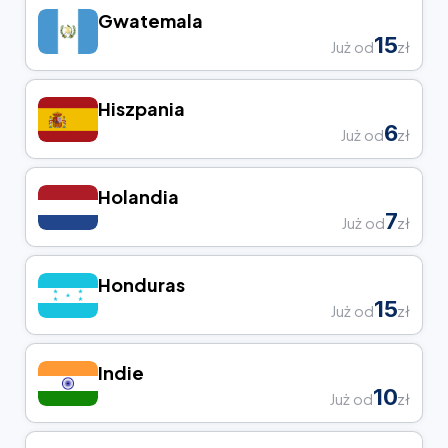
Gwatemala
15
Już od
zł
Hiszpania
6
Już od
zł
Holandia
7
Już od
zł
Honduras
15
Już od
zł
Indie
10
Już od
zł