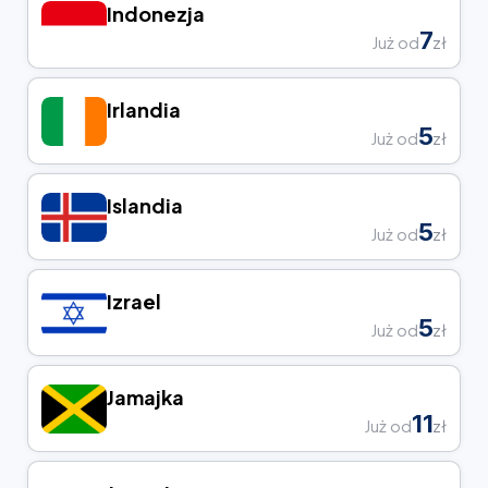
Indonezja
7
Już od
zł
Irlandia
5
Już od
zł
Islandia
5
Już od
zł
Izrael
5
Już od
zł
Jamajka
11
Już od
zł