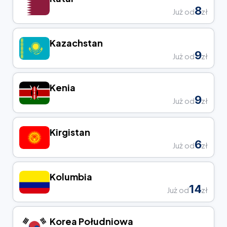
8
Już od
zł
Kazachstan
9
Już od
zł
Kenia
9
Już od
zł
Kirgistan
6
Już od
zł
Kolumbia
14
Już od
zł
Korea Południowa