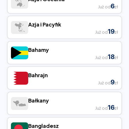
6
Już od
zł
Azja i Pacyfik
19
Już od
zł
Bahamy
18
Już od
zł
Bahrajn
9
Już od
zł
Bałkany
16
Już od
zł
Bangladesz