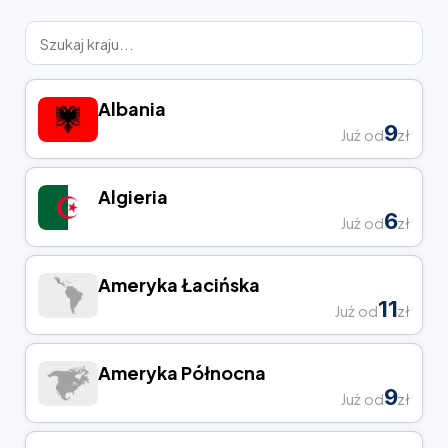
Albania
9
Już od
zł
Algieria
6
Już od
zł
Ameryka Łacińska
11
Już od
zł
Ameryka Północna
9
Już od
zł