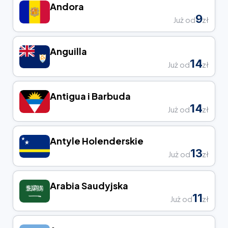
Andora
9
Już od
zł
Anguilla
14
Już od
zł
Antigua i Barbuda
14
Już od
zł
Antyle Holenderskie
13
Już od
zł
Arabia Saudyjska
11
Już od
zł