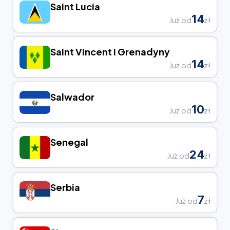
Saint Lucia
14
Już od
zł
Saint Vincent i Grenadyny
14
Już od
zł
Salwador
10
Już od
zł
Senegal
24
Już od
zł
Serbia
7
Już od
zł