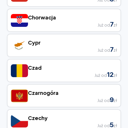
Chorwacja
7
Już od
zł
Cypr
7
Już od
zł
Czad
12
Już od
zł
Czarnogóra
9
Już od
zł
Czechy
5
Już od
zł