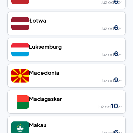
6
Już od
zł
Łotwa
6
Już od
zł
Luksemburg
6
Już od
zł
Macedonia
9
Już od
zł
Madagaskar
10
Już od
zł
Makau
6
Już od
zł