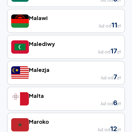
Malawi
11
Już od
zł
Malediwy
17
Już od
zł
Malezja
7
Już od
zł
Malta
6
Już od
zł
Maroko
12
Już od
zł