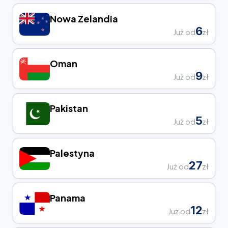
Nowa Zelandia
6
Już od
zł
Oman
9
Już od
zł
Pakistan
5
Już od
zł
Palestyna
27
Już od
zł
Panama
12
Już od
zł