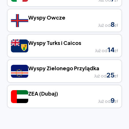
Wyspy Owcze
8
Już od
zł
Wyspy Turks i Caicos
14
Już od
zł
Wyspy Zielonego Przylądka
25
Już od
zł
ZEA (Dubaj)
9
Już od
zł