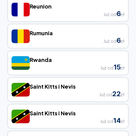
Reunion
6
Już od
zł
Rumunia
6
Już od
zł
Rwanda
15
Już od
zł
Saint Kitts i Nevis
22
Już od
zł
Saint Kitts i Nevis
14
Już od
zł