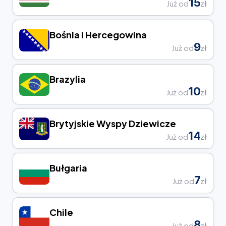
15
Już od
zł
Bośnia i Hercegowina
9
Już od
zł
Brazylia
10
Już od
zł
Brytyjskie Wyspy Dziewicze
14
Już od
zł
Bułgaria
7
Już od
zł
Chile
8
Już od
zł