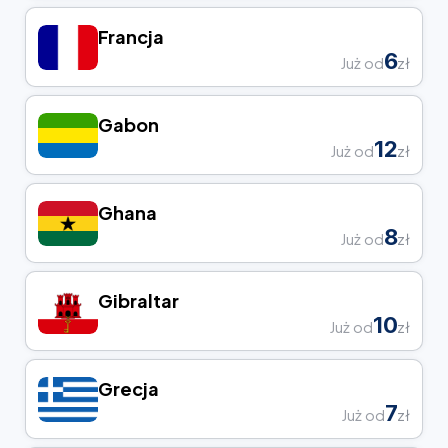
Francja
6
Już od
zł
Gabon
12
Już od
zł
Ghana
8
Już od
zł
Gibraltar
10
Już od
zł
Grecja
7
Już od
zł