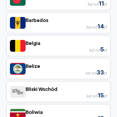
11
Już od
zł
Barbados
14
Już od
zł
Belgia
5
Już od
zł
Belize
33
Już od
zł
Bliski Wschód
15
Już od
zł
Boliwia