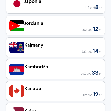
Japonia
8
Już od
zł
Jordania
12
Już od
zł
Kajmany
14
Już od
zł
Kambodża
33
Już od
zł
Kanada
12
Już od
zł
Katar