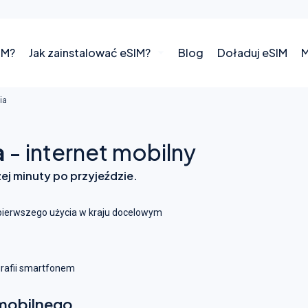
IM?
Jak zainstalować eSIM?
Blog
Doładuj eSIM
M
ia
a
- internet mobilny
zej minuty po przyjeździe.
pierwszego użycia w kraju docelowym
grafii smartfonem
 mobilnego