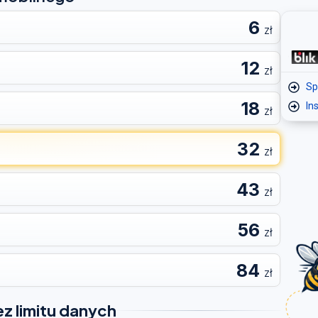
6
zł
12
zł
Sp
18
In
zł
32
zł
43
zł
56
zł
84
zł
ez limitu danych