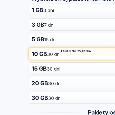
1 GB
3 dni
3 GB
7 dni
5 GB
15 dni
najczęściej wybierany
10 GB
30 dni
15 GB
30 dni
20 GB
30 dni
30 GB
30 dni
Pakiety b