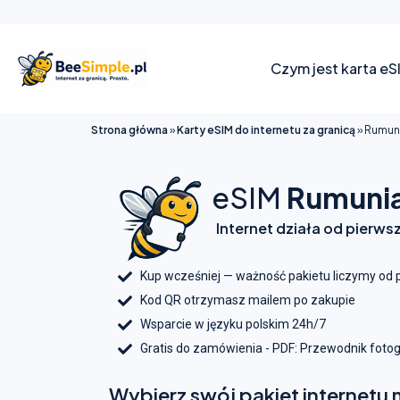
Czym jest karta eS
Strona główna
»
Karty eSIM do internetu za granicą
»
Rumun
eSIM
Rumuni
Internet działa od pierws
Kup wcześniej — ważność pakietu liczymy od 
Kod QR otrzymasz mailem po zakupie
Wsparcie w języku polskim 24h/7
Gratis do zamówienia - PDF: Przewodnik foto
Wybierz swój pakiet internetu