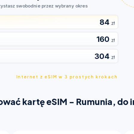
zystasz swobodnie przez wybrany okres
84
zł
160
zł
304
zł
Internet z eSIM w 3 prostych krokach
alować kartę eSIM - Rumunia, do i