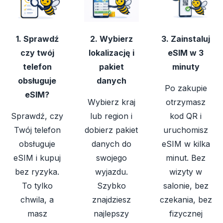
1. Sprawdź
2. Wybierz
3. Zainstaluj
czy twój
lokalizację i
eSIM w 3
telefon
pakiet
minuty
obsługuje
danych
Po zakupie
eSIM?
Wybierz kraj
otrzymasz
Sprawdź, czy
lub region i
kod QR i
Twój telefon
dobierz pakiet
uruchomisz
obsługuje
danych do
eSIM w kilka
eSIM i kupuj
swojego
minut. Bez
bez ryzyka.
wyjazdu.
wizyty w
To tylko
Szybko
salonie, bez
chwila, a
znajdziesz
czekania, bez
masz
najlepszy
fizycznej