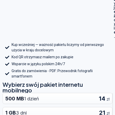
j
i
Kup wcześniej — ważność pakietu liczymy od pierwszego
użycia w kraju docelowym
Kod QR otrzymasz mailem po zakupie
Wsparcie w języku polskim 24h/7
Gratis do zamówienia - PDF: Przewodnik fotografii
smartfonem
Wybierz swój pakiet internetu
mobilnego
14
500 MB
1 dzień
zł
21
1 GB
3 dni
zł