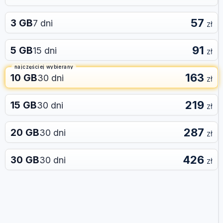
57
3 GB
7 dni
zł
91
5 GB
15 dni
zł
najczęściej wybierany
163
10 GB
30 dni
zł
219
15 GB
30 dni
zł
287
20 GB
30 dni
zł
426
30 GB
30 dni
zł