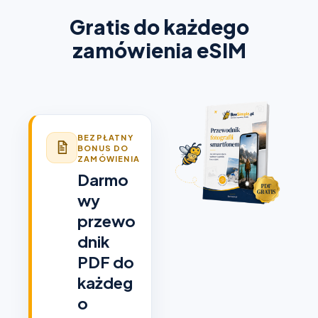
Gratis do każdego
zamówienia eSIM
BEZPŁATNY
BONUS DO
ZAMÓWIENIA
Darmo
wy
przewo
dnik
PDF do
każdeg
o