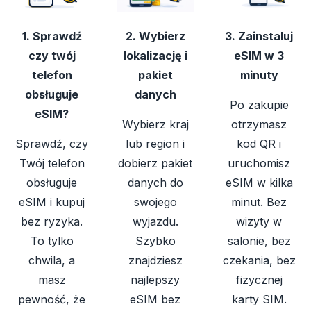
1. Sprawdź
2. Wybierz
3. Zainstaluj
czy twój
lokalizację i
eSIM w 3
telefon
pakiet
minuty
obsługuje
danych
Po zakupie
eSIM?
Wybierz kraj
otrzymasz
Sprawdź, czy
lub region i
kod QR i
Twój telefon
dobierz pakiet
uruchomisz
obsługuje
danych do
eSIM w kilka
eSIM i kupuj
swojego
minut. Bez
bez ryzyka.
wyjazdu.
wizyty w
To tylko
Szybko
salonie, bez
chwila, a
znajdziesz
czekania, bez
masz
najlepszy
fizycznej
pewność, że
eSIM bez
karty SIM.