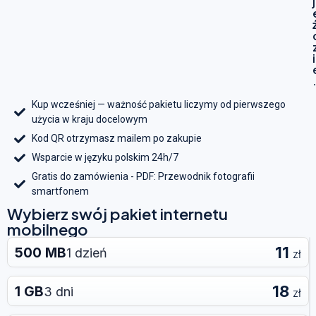
j
i
Kup wcześniej — ważność pakietu liczymy od pierwszego
użycia w kraju docelowym
Kod QR otrzymasz mailem po zakupie
Wsparcie w języku polskim 24h/7
Gratis do zamówienia - PDF: Przewodnik fotografii
smartfonem
Wybierz swój pakiet internetu
mobilnego
11
500 MB
1 dzień
zł
18
1 GB
3 dni
zł