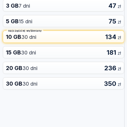
47
3 GB
7 dni
zł
75
5 GB
15 dni
zł
najczęściej wybierany
134
10 GB
30 dni
zł
181
15 GB
30 dni
zł
236
20 GB
30 dni
zł
350
30 GB
30 dni
zł