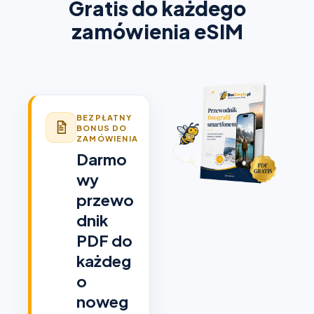
Gratis do każdego
zamówienia eSIM
BEZPŁATNY
BONUS DO
ZAMÓWIENIA
Darmo
wy
przewo
dnik
PDF do
każdeg
o
noweg