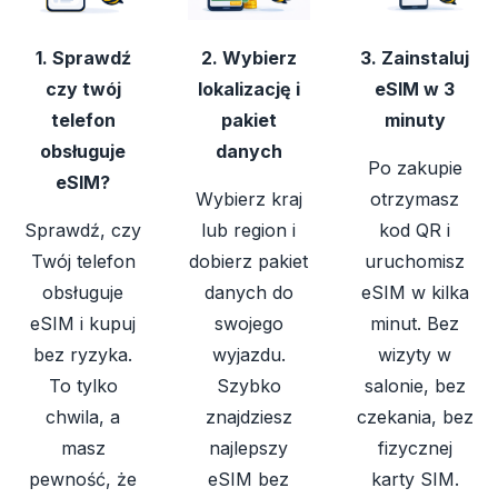
1. Sprawdź
2. Wybierz
3. Zainstaluj
czy twój
lokalizację i
eSIM w 3
telefon
pakiet
minuty
obsługuje
danych
Po zakupie
eSIM?
Wybierz kraj
otrzymasz
Sprawdź, czy
lub region i
kod QR i
Twój telefon
dobierz pakiet
uruchomisz
obsługuje
danych do
eSIM w kilka
eSIM i kupuj
swojego
minut. Bez
bez ryzyka.
wyjazdu.
wizyty w
To tylko
Szybko
salonie, bez
chwila, a
znajdziesz
czekania, bez
masz
najlepszy
fizycznej
pewność, że
eSIM bez
karty SIM.