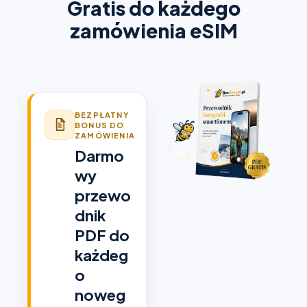
Gratis do każdego
zamówienia eSIM
BEZPŁATNY
BONUS DO
ZAMÓWIENIA
Darmo
wy
przewo
dnik
PDF do
każdeg
o
noweg