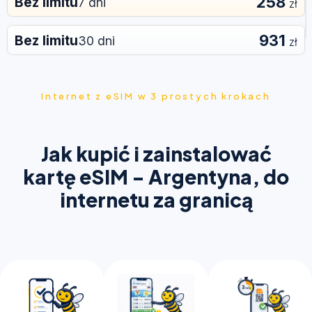
258
Bez limitu
7 dni
zł
931
Bez limitu
30 dni
zł
Internet z eSIM w 3 prostych krokach
Jak kupić i zainstalować
kartę eSIM - Argentyna, do
internetu za granicą