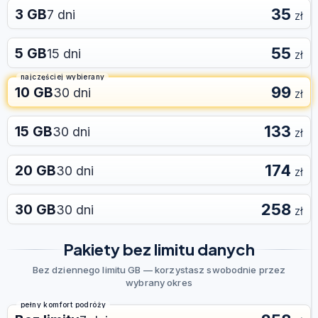
35
3 GB
7 dni
zł
55
5 GB
15 dni
zł
najczęściej wybierany
99
10 GB
30 dni
zł
133
15 GB
30 dni
zł
174
20 GB
30 dni
zł
258
30 GB
30 dni
zł
Pakiety bez limitu danych
Bez dziennego limitu GB — korzystasz swobodnie przez
wybrany okres
pełny komfort podróży