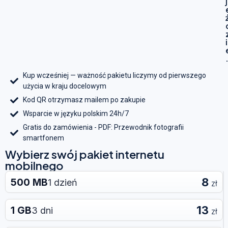
j
i
Kup wcześniej — ważność pakietu liczymy od pierwszego
użycia w kraju docelowym
Kod QR otrzymasz mailem po zakupie
Wsparcie w języku polskim 24h/7
Gratis do zamówienia - PDF: Przewodnik fotografii
smartfonem
Wybierz swój pakiet internetu
mobilnego
8
500 MB
1 dzień
zł
13
1 GB
3 dni
zł