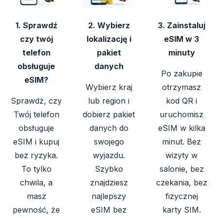
1. Sprawdź
2. Wybierz
3. Zainstaluj
czy twój
lokalizację i
eSIM w 3
telefon
pakiet
minuty
obsługuje
danych
Po zakupie
eSIM?
Wybierz kraj
otrzymasz
Sprawdź, czy
lub region i
kod QR i
Twój telefon
dobierz pakiet
uruchomisz
obsługuje
danych do
eSIM w kilka
eSIM i kupuj
swojego
minut. Bez
bez ryzyka.
wyjazdu.
wizyty w
To tylko
Szybko
salonie, bez
chwila, a
znajdziesz
czekania, bez
masz
najlepszy
fizycznej
pewność, że
eSIM bez
karty SIM.