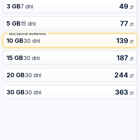
49
3 GB
7 dni
zł
77
5 GB
15 dni
zł
najczęściej wybierany
139
10 GB
30 dni
zł
187
15 GB
30 dni
zł
244
20 GB
30 dni
zł
363
30 GB
30 dni
zł