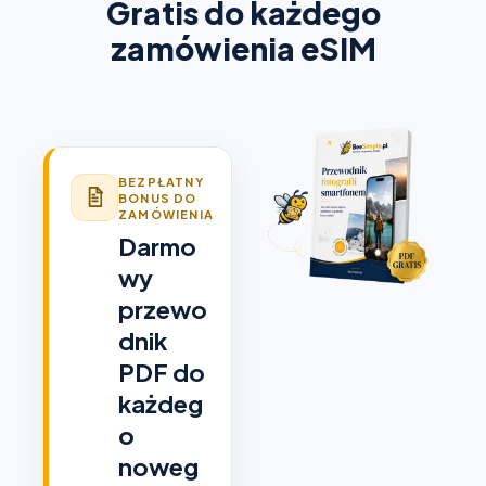
Gratis do każdego
zamówienia eSIM
BEZPŁATNY
BONUS DO
ZAMÓWIENIA
Darmo
wy
przewo
dnik
PDF do
każdeg
o
noweg