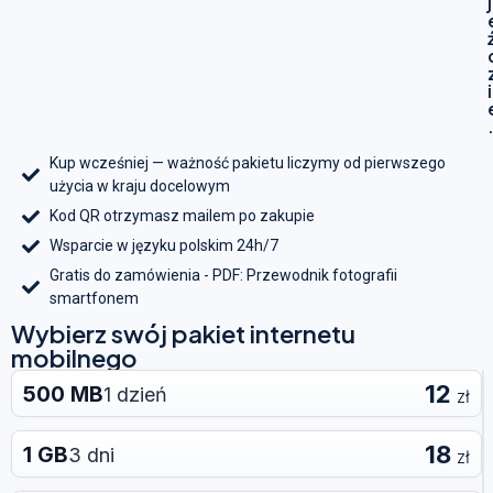
j
i
Kup wcześniej — ważność pakietu liczymy od pierwszego
użycia w kraju docelowym
Kod QR otrzymasz mailem po zakupie
Wsparcie w języku polskim 24h/7
Gratis do zamówienia - PDF: Przewodnik fotografii
smartfonem
Wybierz swój pakiet internetu
mobilnego
12
500 MB
1 dzień
zł
18
1 GB
3 dni
zł