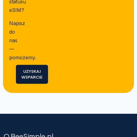
statusu
eSIM?
Napisz
do
nas
—
pomożemy.
UZYSKAJ
WSPARCIE
O BeeSimple.pl