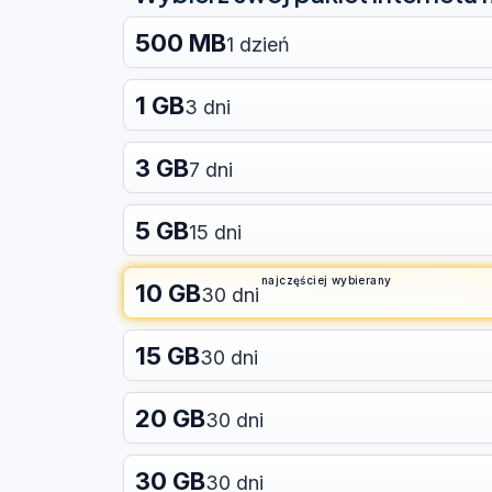
500 MB
1 dzień
1 GB
3 dni
3 GB
7 dni
5 GB
15 dni
najczęściej wybierany
10 GB
30 dni
15 GB
30 dni
20 GB
30 dni
30 GB
30 dni