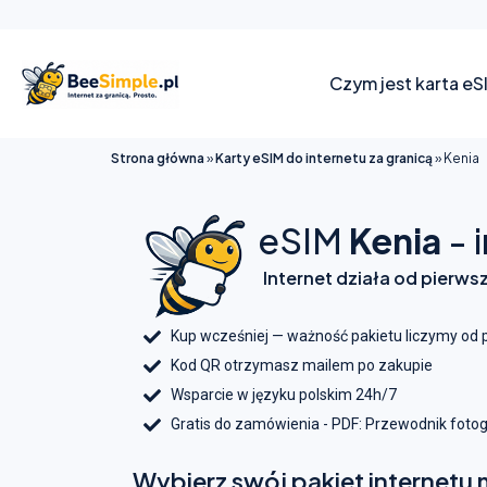
Czym jest karta eS
Strona główna
»
Karty eSIM do internetu za granicą
»
Kenia
eSIM
Kenia
- 
Internet działa od pierws
Kup wcześniej — ważność pakietu liczymy od 
Kod QR otrzymasz mailem po zakupie
Wsparcie w języku polskim 24h/7
Gratis do zamówienia - PDF: Przewodnik foto
Wybierz swój pakiet internetu