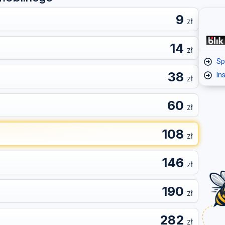
9
zł
14
zł
Sp
38
In
zł
60
zł
108
zł
146
zł
190
zł
282
zł