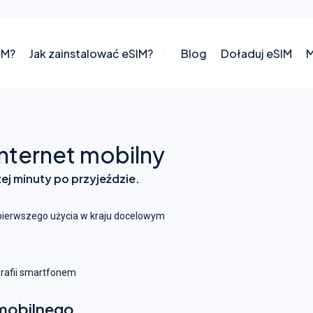
IM?
Jak zainstalować eSIM?
Blog
Doładuj eSIM
M
internet mobilny
zej minuty po przyjeździe.
pierwszego użycia w kraju docelowym
grafii smartfonem
 mobilnego