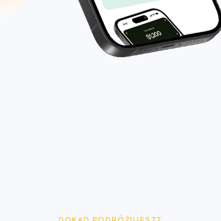
DOKĄD PODRÓŻUJESZ?