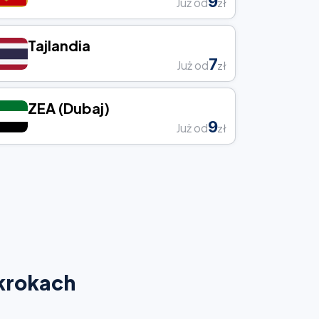
9
Już od
zł
Tajlandia
7
Już od
zł
ZEA (Dubaj)
9
Już od
zł
 krokach