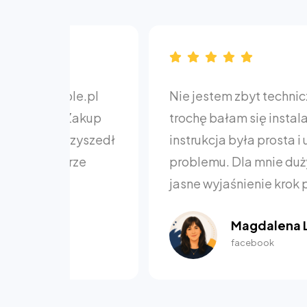
Nie jestem zbyt techniczna, więc
trochę bałam się instalacji eSIM, ale
instrukcja była prosta i udało się bez
problemu. Dla mnie duży plus za
jasne wyjaśnienie krok po kroku.
Magdalena L.
facebook