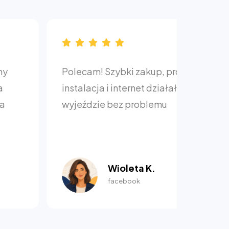
m! Szybki zakup, prosta
Dobra obsługa
cja i internet działał na
Pozytywne do
zie bez problemu
Wioleta K.
Woj
facebook
fac