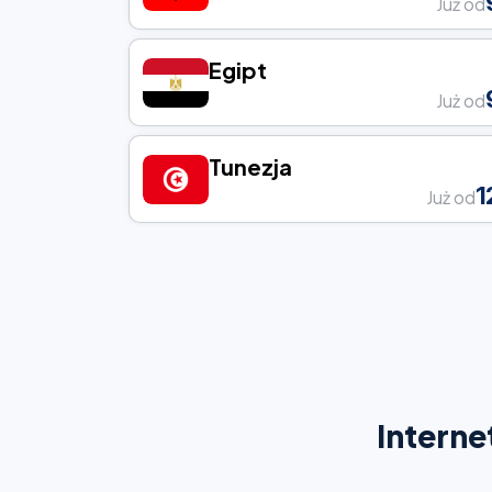
Już od
Egipt
Już od
Tunezja
1
Już od
Interne