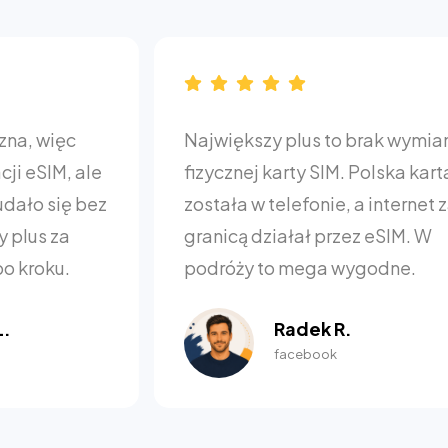
Największy plus to brak wymiany
Poleca
fizycznej karty SIM. Polska karta
instala
została w telefonie, a internet za
wyjeźd
granicą działał przez eSIM. W
podróży to mega wygodne.
Radek R.
facebook