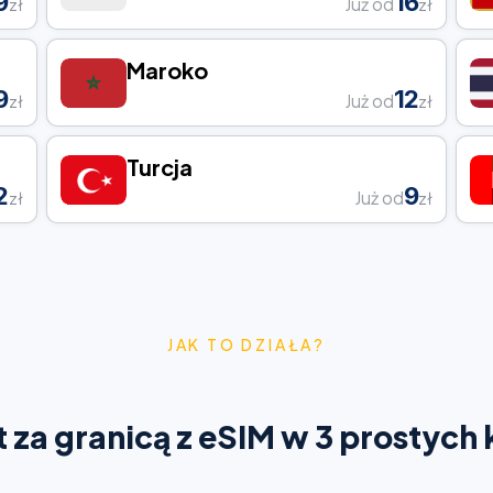
9
16
Już od
zł
zł
Maroko
9
12
Już od
zł
zł
Turcja
2
9
Już od
zł
zł
JAK TO DZIAŁA?
t za granicą z eSIM w 3 prostych