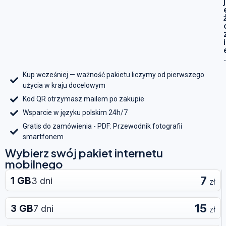
j
i
Kup wcześniej — ważność pakietu liczymy od pierwszego
użycia w kraju docelowym
Kod QR otrzymasz mailem po zakupie
Wsparcie w języku polskim 24h/7
Gratis do zamówienia - PDF: Przewodnik fotografii
smartfonem
Wybierz swój pakiet internetu
mobilnego
7
1 GB
3 dni
zł
15
3 GB
7 dni
zł