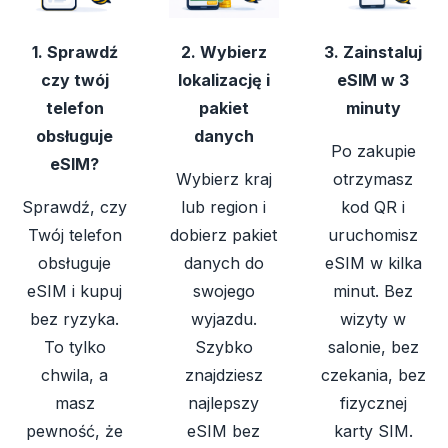
1. Sprawdź
2. Wybierz
3. Zainstaluj
czy twój
lokalizację i
eSIM w 3
telefon
pakiet
minuty
obsługuje
danych
Po zakupie
eSIM?
Wybierz kraj
otrzymasz
Sprawdź, czy
lub region i
kod QR i
Twój telefon
dobierz pakiet
uruchomisz
obsługuje
danych do
eSIM w kilka
eSIM i kupuj
swojego
minut. Bez
bez ryzyka.
wyjazdu.
wizyty w
To tylko
Szybko
salonie, bez
chwila, a
znajdziesz
czekania, bez
masz
najlepszy
fizycznej
pewność, że
eSIM bez
karty SIM.