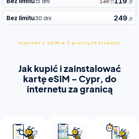
119
Bez limitu
15 dni
zł
zł
149
249
Bez limitu
30 dni
zł
Internet z eSIM w 3 prostych krokach
Jak kupić i zainstalować
kartę eSIM - Cypr, do
internetu za granicą