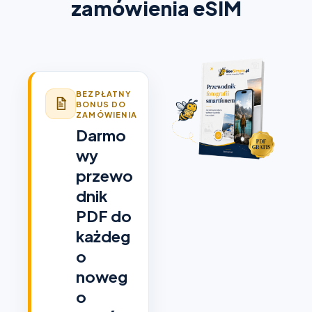
zamówienia eSIM
BEZPŁATNY
BONUS DO
ZAMÓWIENIA
Darmo
wy
przewo
dnik
PDF do
każdeg
o
noweg
o