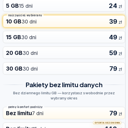
24
5 GB
15 dni
zł
najczęściej wybierany
39
10 GB
30 dni
zł
49
15 GB
30 dni
zł
59
20 GB
30 dni
zł
79
30 GB
30 dni
zł
Pakiety bez limitu danych
Bez dziennego limitu GB — korzystasz swobodnie przez
wybrany okres
pełny komfort podróży
79
Bez limitu
7 dni
zł
OFERTA SEZONOWA