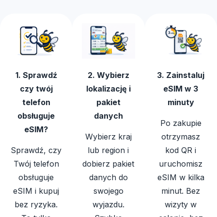
1. Sprawdź
2. Wybierz
3. Zainstaluj
czy twój
lokalizację i
eSIM w 3
telefon
pakiet
minuty
obsługuje
danych
Po zakupie
eSIM?
Wybierz kraj
otrzymasz
Sprawdź, czy
lub region i
kod QR i
Twój telefon
dobierz pakiet
uruchomisz
obsługuje
danych do
eSIM w kilka
eSIM i kupuj
swojego
minut. Bez
bez ryzyka.
wyjazdu.
wizyty w