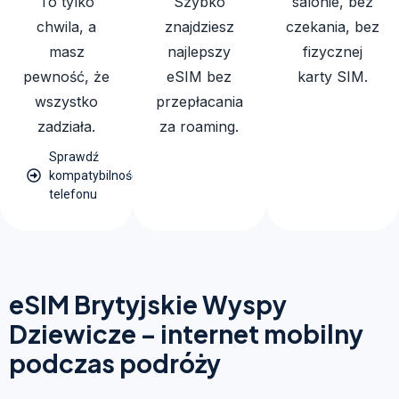
To tylko
Szybko
salonie, bez
chwila, a
znajdziesz
czekania, bez
masz
najlepszy
fizycznej
pewność, że
eSIM bez
karty SIM.
wszystko
przepłacania
zadziała.
za roaming.
Sprawdź
kompatybilność
telefonu
eSIM Brytyjskie Wyspy
Dziewicze – internet mobilny
podczas podróży