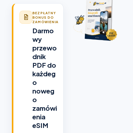
BEZPŁATNY
BONUS DO
ZAMÓWIENIA
Darmo
wy
przewo
dnik
PDF do
każdeg
o
noweg
o
zamówi
enia
eSIM