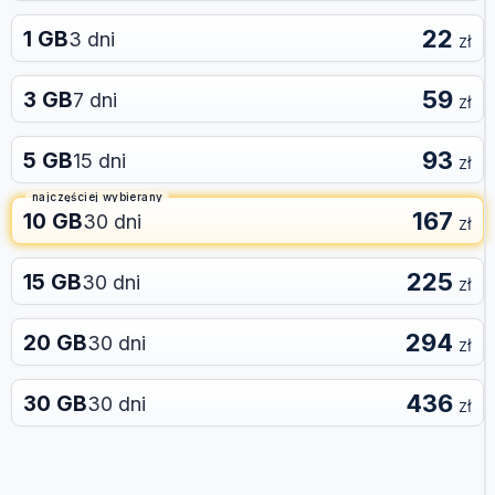
22
1 GB
3 dni
zł
59
3 GB
7 dni
zł
93
5 GB
15 dni
zł
najczęściej wybierany
167
10 GB
30 dni
zł
225
15 GB
30 dni
zł
294
20 GB
30 dni
zł
436
30 GB
30 dni
zł