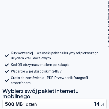
j
i
Kup wcześniej — ważność pakietu liczymy od pierwszego
użycia w kraju docelowym
Kod QR otrzymasz mailem po zakupie
Wsparcie w języku polskim 24h/7
Gratis do zamówienia - PDF: Przewodnik fotografii
smartfonem
Wybierz swój pakiet internetu
mobilnego
14
500 MB
1 dzień
zł