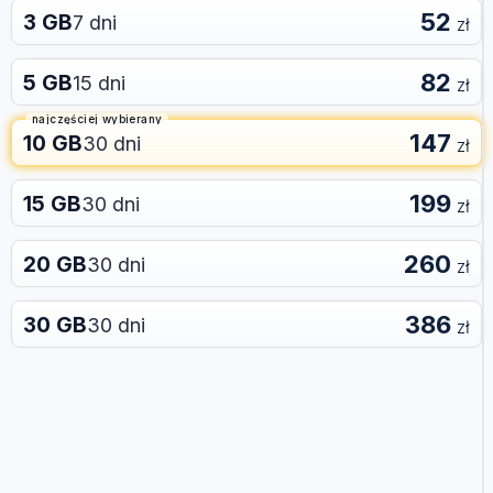
52
3 GB
7 dni
zł
82
5 GB
15 dni
zł
najczęściej wybierany
147
10 GB
30 dni
zł
199
15 GB
30 dni
zł
260
20 GB
30 dni
zł
386
30 GB
30 dni
zł