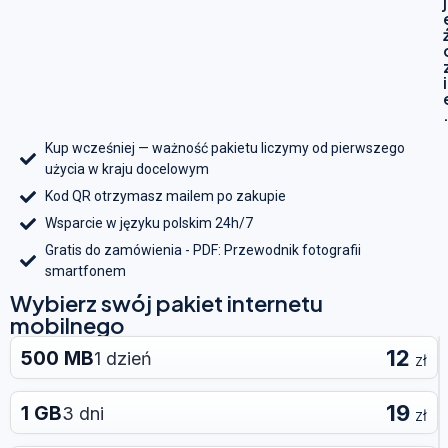
j
i
Kup wcześniej — ważność pakietu liczymy od pierwszego
użycia w kraju docelowym
Kod QR otrzymasz mailem po zakupie
Wsparcie w języku polskim 24h/7
Gratis do zamówienia - PDF: Przewodnik fotografii
smartfonem
Wybierz swój pakiet internetu
mobilnego
12
500 MB
1 dzień
zł
19
1 GB
3 dni
zł