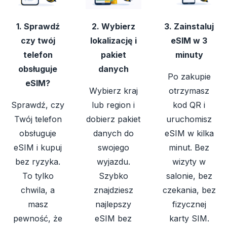
1. Sprawdź
2. Wybierz
3. Zainstaluj
czy twój
lokalizację i
eSIM w 3
telefon
pakiet
minuty
obsługuje
danych
Po zakupie
eSIM?
Wybierz kraj
otrzymasz
Sprawdź, czy
lub region i
kod QR i
Twój telefon
dobierz pakiet
uruchomisz
obsługuje
danych do
eSIM w kilka
eSIM i kupuj
swojego
minut. Bez
bez ryzyka.
wyjazdu.
wizyty w
To tylko
Szybko
salonie, bez
chwila, a
znajdziesz
czekania, bez
masz
najlepszy
fizycznej
pewność, że
eSIM bez
karty SIM.