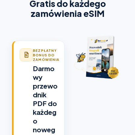
Gratis do każdego
zamówienia eSIM
BEZPŁATNY
BONUS DO
ZAMÓWIENIA
Darmo
wy
przewo
dnik
PDF do
każdeg
o
noweg