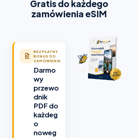
Gratis do każdego
zamówienia eSIM
BEZPŁATNY
BONUS DO
ZAMÓWIENIA
Darmo
wy
przewo
dnik
PDF do
każdeg
o
noweg