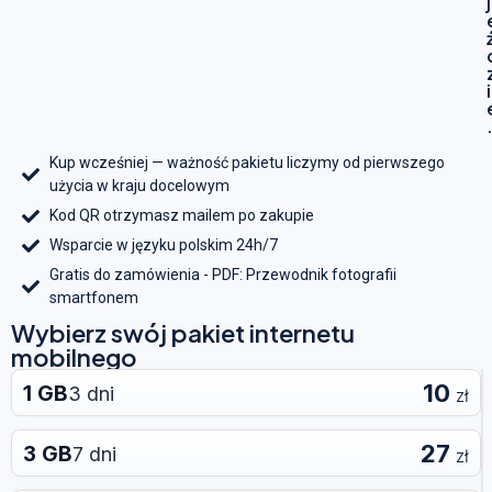
j
i
Kup wcześniej — ważność pakietu liczymy od pierwszego
użycia w kraju docelowym
Kod QR otrzymasz mailem po zakupie
Wsparcie w języku polskim 24h/7
Gratis do zamówienia - PDF: Przewodnik fotografii
smartfonem
Wybierz swój pakiet internetu
mobilnego
10
1 GB
3 dni
zł
27
3 GB
7 dni
zł