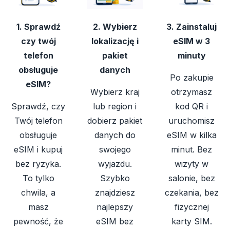
1. Sprawdź
2. Wybierz
3. Zainstaluj
czy twój
lokalizację i
eSIM w 3
telefon
pakiet
minuty
obsługuje
danych
Po zakupie
eSIM?
Wybierz kraj
otrzymasz
Sprawdź, czy
lub region i
kod QR i
Twój telefon
dobierz pakiet
uruchomisz
obsługuje
danych do
eSIM w kilka
eSIM i kupuj
swojego
minut. Bez
bez ryzyka.
wyjazdu.
wizyty w
To tylko
Szybko
salonie, bez
chwila, a
znajdziesz
czekania, bez
masz
najlepszy
fizycznej
pewność, że
eSIM bez
karty SIM.