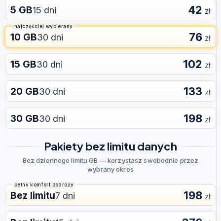
42
5 GB
15 dni
zł
najczęściej wybierany
76
10 GB
30 dni
zł
102
15 GB
30 dni
zł
133
20 GB
30 dni
zł
198
30 GB
30 dni
zł
Pakiety bez limitu danych
Bez dziennego limitu GB — korzystasz swobodnie przez
wybrany okres
pełny komfort podróży
198
Bez limitu
7 dni
zł