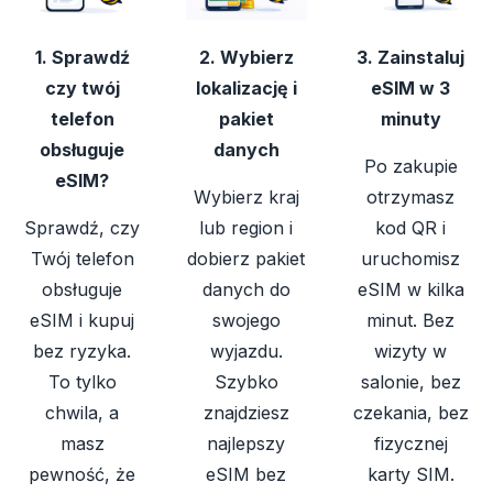
1. Sprawdź
2. Wybierz
3. Zainstaluj
czy twój
lokalizację i
eSIM w 3
telefon
pakiet
minuty
obsługuje
danych
Po zakupie
eSIM?
Wybierz kraj
otrzymasz
Sprawdź, czy
lub region i
kod QR i
Twój telefon
dobierz pakiet
uruchomisz
obsługuje
danych do
eSIM w kilka
eSIM i kupuj
swojego
minut. Bez
bez ryzyka.
wyjazdu.
wizyty w
To tylko
Szybko
salonie, bez
chwila, a
znajdziesz
czekania, bez
masz
najlepszy
fizycznej
pewność, że
eSIM bez
karty SIM.