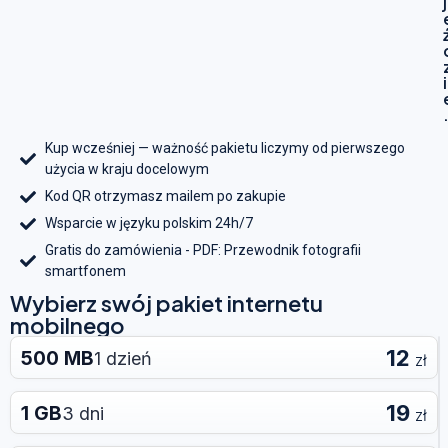
j
i
Kup wcześniej — ważność pakietu liczymy od pierwszego
użycia w kraju docelowym
Kod QR otrzymasz mailem po zakupie
Wsparcie w języku polskim 24h/7
Gratis do zamówienia - PDF: Przewodnik fotografii
smartfonem
Wybierz swój pakiet internetu
mobilnego
12
500 MB
1 dzień
zł
19
1 GB
3 dni
zł