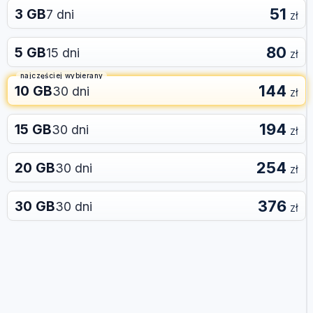
51
3 GB
7 dni
zł
80
5 GB
15 dni
zł
najczęściej wybierany
144
10 GB
30 dni
zł
194
15 GB
30 dni
zł
254
20 GB
30 dni
zł
376
30 GB
30 dni
zł