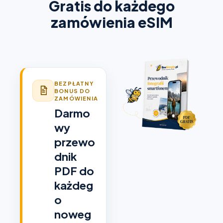
Gratis do każdego
zamówienia eSIM
BEZPŁATNY
BONUS DO
ZAMÓWIENIA
Darmo
wy
przewo
dnik
PDF do
każdeg
o
noweg