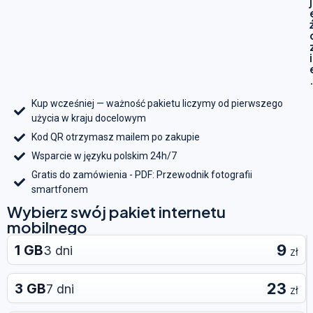
j
i
Kup wcześniej — ważność pakietu liczymy od pierwszego
użycia w kraju docelowym
Kod QR otrzymasz mailem po zakupie
Wsparcie w języku polskim 24h/7
Gratis do zamówienia - PDF: Przewodnik fotografii
smartfonem
Wybierz swój pakiet internetu
mobilnego
9
1 GB
3 dni
zł
23
3 GB
7 dni
zł