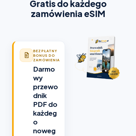
Gratis do każdego
zamówienia eSIM
BEZPŁATNY
BONUS DO
ZAMÓWIENIA
Darmo
wy
przewo
dnik
PDF do
każdeg
o
noweg