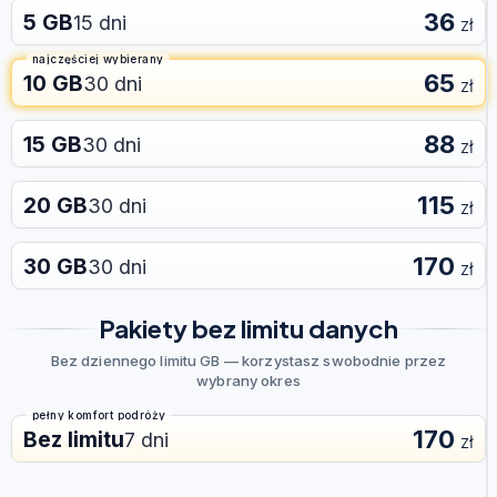
36
5 GB
15 dni
zł
najczęściej wybierany
65
10 GB
30 dni
zł
88
15 GB
30 dni
zł
115
20 GB
30 dni
zł
170
30 GB
30 dni
zł
Pakiety bez limitu danych
Bez dziennego limitu GB — korzystasz swobodnie przez
wybrany okres
pełny komfort podróży
170
Bez limitu
7 dni
zł