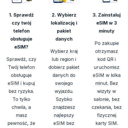
1. Sprawdź
2. Wybierz
3. Zainstaluj
czy twój
lokalizację i
eSIM w 3
telefon
pakiet
minuty
obsługuje
danych
Po zakupie
eSIM?
Wybierz kraj
otrzymasz
Sprawdź, czy
lub region i
kod QR i
Twój telefon
dobierz pakiet
uruchomisz
obsługuje
danych do
eSIM w kilka
eSIM i kupuj
swojego
minut. Bez
bez ryzyka.
wyjazdu.
wizyty w
To tylko
Szybko
salonie, bez
chwila, a
znajdziesz
czekania, bez
masz
najlepszy
fizycznej
pewność, że
eSIM bez
karty SIM.