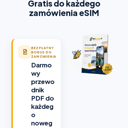
Gratis do każdego
zamówienia eSIM
BEZPŁATNY
BONUS DO
ZAMÓWIENIA
Darmo
wy
przewo
dnik
PDF do
każdeg
o
noweg