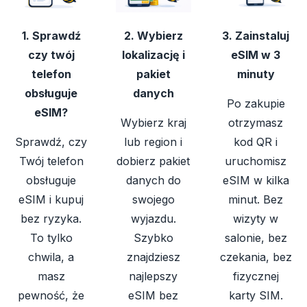
1. Sprawdź
2. Wybierz
3. Zainstaluj
czy twój
lokalizację i
eSIM w 3
telefon
pakiet
minuty
obsługuje
danych
Po zakupie
eSIM?
Wybierz kraj
otrzymasz
Sprawdź, czy
lub region i
kod QR i
Twój telefon
dobierz pakiet
uruchomisz
obsługuje
danych do
eSIM w kilka
eSIM i kupuj
swojego
minut. Bez
bez ryzyka.
wyjazdu.
wizyty w
To tylko
Szybko
salonie, bez
chwila, a
znajdziesz
czekania, bez
masz
najlepszy
fizycznej
pewność, że
eSIM bez
karty SIM.