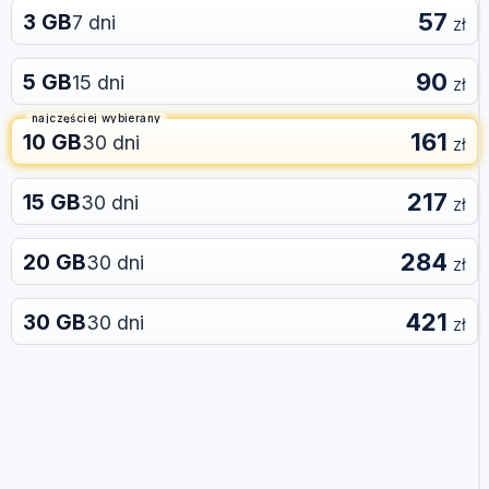
57
3 GB
7 dni
zł
90
5 GB
15 dni
zł
najczęściej wybierany
161
10 GB
30 dni
zł
217
15 GB
30 dni
zł
284
20 GB
30 dni
zł
421
30 GB
30 dni
zł