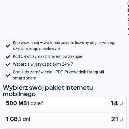
j
i
Kup wcześniej — ważność pakietu liczymy od pierwszego
użycia w kraju docelowym
Kod QR otrzymasz mailem po zakupie
Wsparcie w języku polskim 24h/7
Gratis do zamówienia - PDF: Przewodnik fotografii
smartfonem
Wybierz swój pakiet internetu
mobilnego
14
500 MB
1 dzień
zł
21
1 GB
3 dni
zł