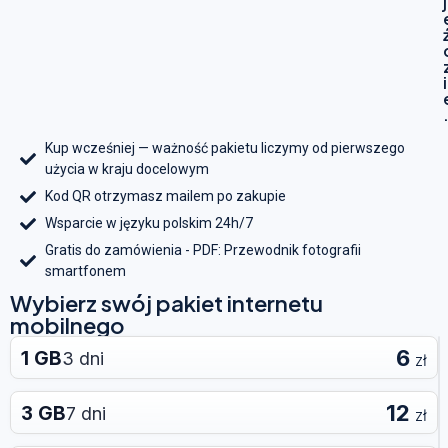
j
i
Kup wcześniej — ważność pakietu liczymy od pierwszego
użycia w kraju docelowym
Kod QR otrzymasz mailem po zakupie
Wsparcie w języku polskim 24h/7
Gratis do zamówienia - PDF: Przewodnik fotografii
smartfonem
Wybierz swój pakiet internetu
mobilnego
6
1 GB
3 dni
zł
12
3 GB
7 dni
zł