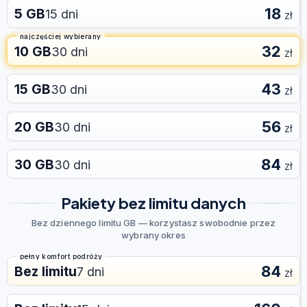
18
5 GB
15 dni
zł
najczęściej wybierany
32
10 GB
30 dni
zł
43
15 GB
30 dni
zł
56
20 GB
30 dni
zł
84
30 GB
30 dni
zł
Pakiety bez limitu danych
Bez dziennego limitu GB — korzystasz swobodnie przez
wybrany okres
pełny komfort podróży
84
Bez limitu
7 dni
zł