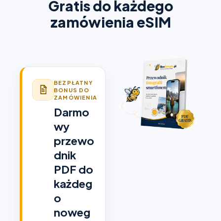
Gratis do każdego
zamówienia eSIM
BEZPŁATNY
BONUS DO
ZAMÓWIENIA
Darmo
wy
przewo
dnik
PDF do
każdeg
o
noweg