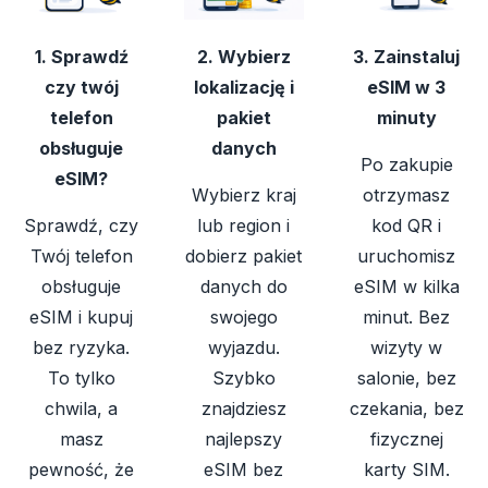
1. Sprawdź
2. Wybierz
3. Zainstaluj
czy twój
lokalizację i
eSIM w 3
telefon
pakiet
minuty
obsługuje
danych
Po zakupie
eSIM?
Wybierz kraj
otrzymasz
Sprawdź, czy
lub region i
kod QR i
Twój telefon
dobierz pakiet
uruchomisz
obsługuje
danych do
eSIM w kilka
eSIM i kupuj
swojego
minut. Bez
bez ryzyka.
wyjazdu.
wizyty w
To tylko
Szybko
salonie, bez
chwila, a
znajdziesz
czekania, bez
masz
najlepszy
fizycznej
pewność, że
eSIM bez
karty SIM.