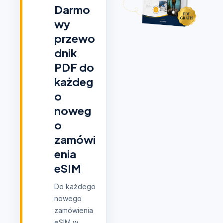
Darmo
wy
przewo
dnik
PDF do
każdeg
o
noweg
o
zamówi
enia
eSIM
Do każdego
nowego
zamówienia
eSIM w