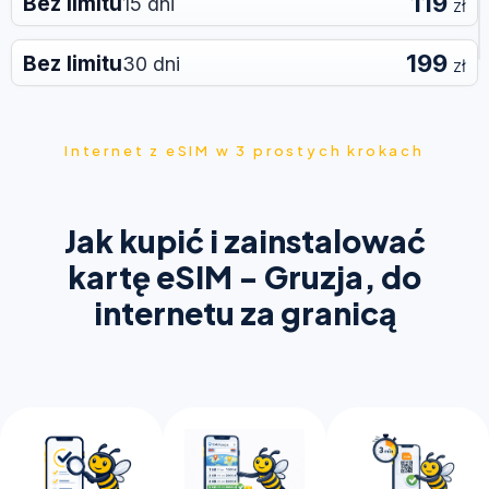
119
Bez limitu
15 dni
zł
199
Bez limitu
30 dni
zł
Internet z eSIM w 3 prostych krokach
Jak kupić i zainstalować
kartę eSIM - Gruzja, do
internetu za granicą