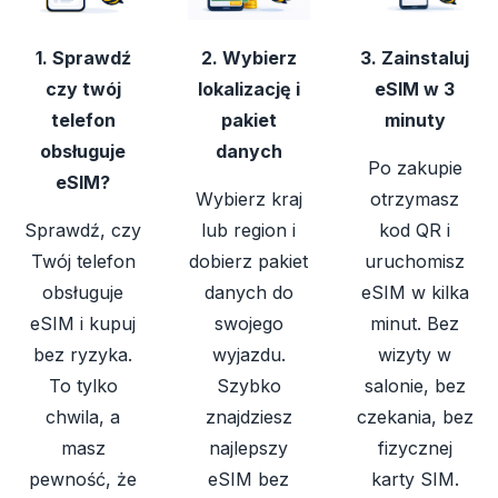
1. Sprawdź
2. Wybierz
3. Zainstaluj
czy twój
lokalizację i
eSIM w 3
telefon
pakiet
minuty
obsługuje
danych
Po zakupie
eSIM?
Wybierz kraj
otrzymasz
Sprawdź, czy
lub region i
kod QR i
Twój telefon
dobierz pakiet
uruchomisz
obsługuje
danych do
eSIM w kilka
eSIM i kupuj
swojego
minut. Bez
bez ryzyka.
wyjazdu.
wizyty w
To tylko
Szybko
salonie, bez
chwila, a
znajdziesz
czekania, bez
masz
najlepszy
fizycznej
pewność, że
eSIM bez
karty SIM.