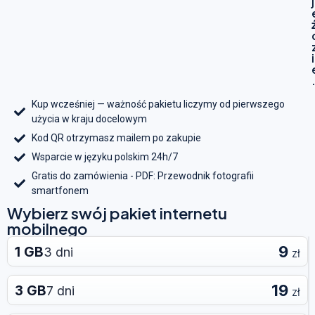
j
i
Kup wcześniej — ważność pakietu liczymy od pierwszego
użycia w kraju docelowym
Kod QR otrzymasz mailem po zakupie
Wsparcie w języku polskim 24h/7
Gratis do zamówienia - PDF: Przewodnik fotografii
smartfonem
Wybierz swój pakiet internetu
mobilnego
9
1 GB
3 dni
zł
19
3 GB
7 dni
zł