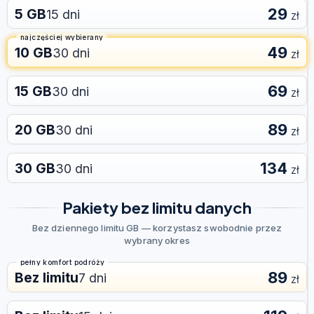
29
5 GB
15 dni
zł
najczęściej wybierany
49
10 GB
30 dni
zł
69
15 GB
30 dni
zł
89
20 GB
30 dni
zł
134
30 GB
30 dni
zł
Pakiety bez limitu danych
Bez dziennego limitu GB — korzystasz swobodnie przez
wybrany okres
pełny komfort podróży
89
Bez limitu
7 dni
zł