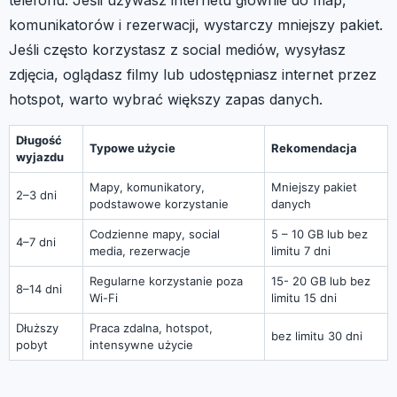
komunikatorów i rezerwacji, wystarczy mniejszy pakiet.
Jeśli często korzystasz z social mediów, wysyłasz
zdjęcia, oglądasz filmy lub udostępniasz internet przez
hotspot, warto wybrać większy zapas danych.
Długość
Typowe użycie
Rekomendacja
wyjazdu
Mapy, komunikatory,
Mniejszy pakiet
2–3 dni
podstawowe korzystanie
danych
Codzienne mapy, social
5 – 10 GB lub bez
4–7 dni
media, rezerwacje
limitu 7 dni
Regularne korzystanie poza
15- 20 GB lub bez
8–14 dni
Wi-Fi
limitu 15 dni
Dłuższy
Praca zdalna, hotspot,
bez limitu 30 dni
pobyt
intensywne użycie