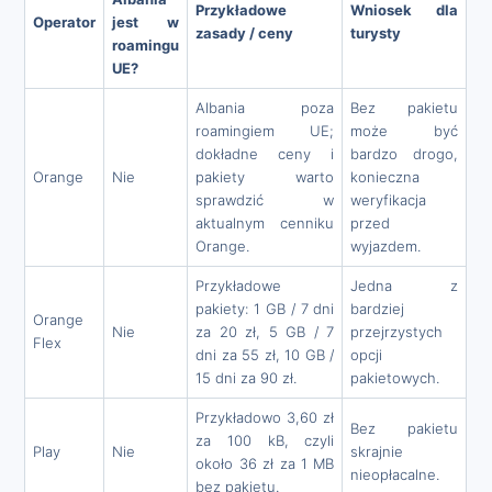
Przykładowe
Wniosek dla
Operator
jest w
zasady / ceny
turysty
roamingu
UE?
Albania poza
Bez pakietu
roamingiem UE;
może być
dokładne ceny i
bardzo drogo,
Orange
Nie
pakiety warto
konieczna
sprawdzić w
weryfikacja
aktualnym cenniku
przed
Orange.
wyjazdem.
Przykładowe
Jedna z
pakiety: 1 GB / 7 dni
bardziej
Orange
Nie
za 20 zł, 5 GB / 7
przejrzystych
Flex
dni za 55 zł, 10 GB /
opcji
15 dni za 90 zł.
pakietowych.
Przykładowo 3,60 zł
Bez pakietu
za 100 kB, czyli
Play
Nie
skrajnie
około 36 zł za 1 MB
nieopłacalne.
bez pakietu.