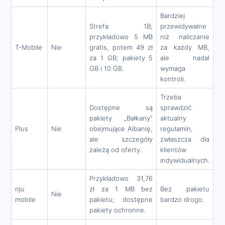
Bardziej
Strefa 1B;
przewidywalne
przykładowo 5 MB
niż naliczanie
T-Mobile
Nie
gratis, potem 49 zł
za każdy MB,
za 1 GB; pakiety 5
ale nadal
GB i 10 GB.
wymaga
kontroli.
Trzeba
Dostępne są
sprawdzić
pakiety „Bałkany”
aktualny
Plus
Nie
obejmujące Albanię,
regulamin,
ale szczegóły
zwłaszcza dla
zależą od oferty.
klientów
indywidualnych.
Przykładowo 31,76
nju
zł za 1 MB bez
Bez pakietu
Nie
mobile
pakietu; dostępne
bardzo drogo.
pakiety ochronne.