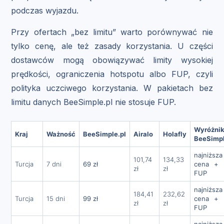
podczas wyjazdu.
Przy ofertach „bez limitu” warto porównywać nie
tylko cenę, ale też zasady korzystania. U części
dostawców mogą obowiązywać limity wysokiej
prędkości, ograniczenia hotspotu albo FUP, czyli
polityka uczciwego korzystania. W pakietach bez
limitu danych BeeSimple.pl nie stosuje FUP.
Wyróżni
Kraj
Ważność
BeeSimple.pl
Airalo
Holafly
BeeSimpl
najniższa
101,74
134,33
Turcja
7 dni
69 zł
cena + 
zł
zł
FUP
najniższa
184,41
232,62
Turcja
15 dni
99 zł
cena + 
zł
zł
FUP
najniższa