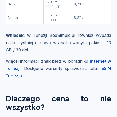
87,33 zł
Saily
8,73 zł
23,99 USD
83,73 zł
Nomad
8,37 zł
23 USD
Wniosek:
w Tunezji BeeSimple.pl również wypada
najkorzystniej cenowo w analizowanym pakiecie 10
GB / 30 dni.
internet w
Więcej informacji znajdziesz w poradniku
Tunezji
eSIM
. Dostępne warianty sprawdzisz tutaj:
Tunezja
.
Dlaczego cena to nie
wszystko?