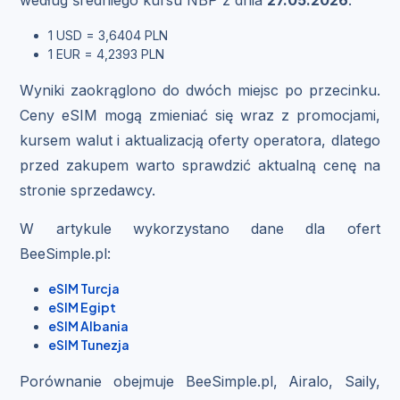
1 USD = 3,6404 PLN
1 EUR = 4,2393 PLN
Wyniki zaokrąglono do dwóch miejsc po przecinku.
Ceny eSIM mogą zmieniać się wraz z promocjami,
kursem walut i aktualizacją oferty operatora, dlatego
przed zakupem warto sprawdzić aktualną cenę na
stronie sprzedawcy.
W artykule wykorzystano dane dla ofert
BeeSimple.pl:
eSIM Turcja
eSIM Egipt
eSIM Albania
eSIM Tunezja
Porównanie obejmuje BeeSimple.pl, Airalo, Saily,