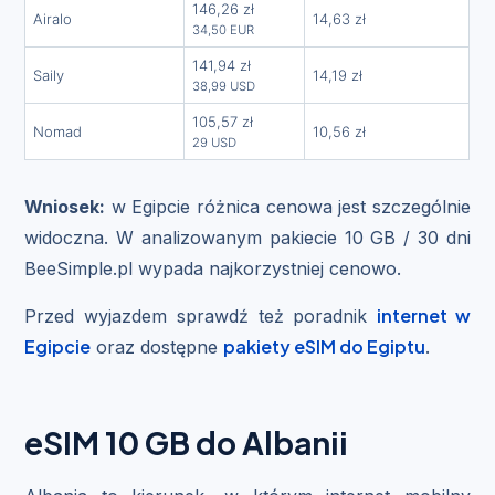
146,26 zł
Airalo
14,63 zł
34,50 EUR
141,94 zł
Saily
14,19 zł
38,99 USD
105,57 zł
Nomad
10,56 zł
29 USD
Wniosek:
w Egipcie różnica cenowa jest szczególnie
widoczna. W analizowanym pakiecie 10 GB / 30 dni
BeeSimple.pl wypada najkorzystniej cenowo.
internet w
Przed wyjazdem sprawdź też poradnik
Egipcie
pakiety eSIM do Egiptu
oraz dostępne
.
eSIM 10 GB do Albanii