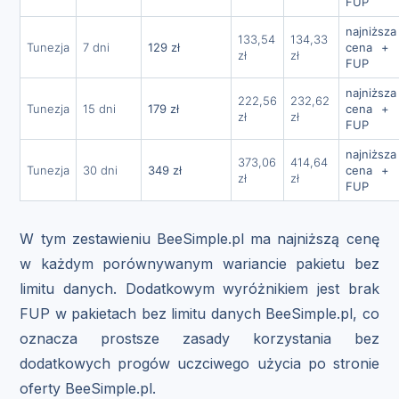
FUP
najniższa
133,54
134,33
Tunezja
7 dni
129 zł
cena + 
zł
zł
FUP
najniższa
222,56
232,62
Tunezja
15 dni
179 zł
cena + 
zł
zł
FUP
najniższa
373,06
414,64
Tunezja
30 dni
349 zł
cena + 
zł
zł
FUP
W tym zestawieniu BeeSimple.pl ma najniższą cenę
w każdym porównywanym wariancie pakietu bez
limitu danych. Dodatkowym wyróżnikiem jest brak
FUP w pakietach bez limitu danych BeeSimple.pl, co
oznacza prostsze zasady korzystania bez
dodatkowych progów uczciwego użycia po stronie
oferty BeeSimple.pl.