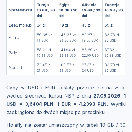
Turcja
Egipt
Albania
Tunezja
Sprzedawca
10 GB / 30
10 GB / 30
10 GB / 30
10 GB / 30
dni
dni
dni
dni
BeeSimple.pl
34 zł
49 zł
45 zł
59 zł
59,35 zł
146,26 zł
82,67 zł
83,73 zł
Airalo
14 EUR
34,50 EUR
19,50 EUR
23 USD
58,21 zł
141,94 zł
83,69 zł
87,33 zł
Saily
15,99 USD
38,99 USD
22,99 USD
23,99 USD
76,45 zł
105,57 zł
87,37 zł
83,73 zł
Nomad
21 USD
29 USD
24 USD
23 USD
Ceny w USD i EUR zostały przeliczone na złote
według średniego kursu NBP z dnia
27.05.2026
:
1
USD = 3,6404 PLN
,
1 EUR = 4,2393 PLN
. Wyniki
zaokrąglono do dwóch miejsc po przecinku.
Holafly nie został umieszczony w tabeli 10 GB / 30