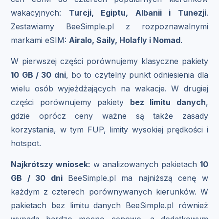
wakacyjnych:
Turcji, Egiptu, Albanii i Tunezji
.
Zestawiamy BeeSimple.pl z rozpoznawalnymi
markami eSIM:
Airalo, Saily, Holafly i Nomad
.
W pierwszej części porównujemy klasyczne pakiety
10 GB / 30 dni
, bo to czytelny punkt odniesienia dla
wielu osób wyjeżdżających na wakacje. W drugiej
części porównujemy pakiety
bez limitu danych
,
gdzie oprócz ceny ważne są także zasady
korzystania, w tym FUP, limity wysokiej prędkości i
hotspot.
Najkrótszy wniosek:
w analizowanych pakietach
10
GB / 30 dni
BeeSimple.pl ma najniższą cenę w
każdym z czterech porównywanych kierunków. W
pakietach bez limitu danych BeeSimple.pl również
wypada bardzo mocno cenowo, a dodatkowym