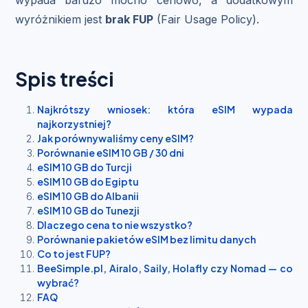
wyróżnikiem jest
brak FUP
(Fair Usage Policy).
Spis treści
Najkrótszy wniosek: która eSIM wypada
najkorzystniej?
Jak porównywaliśmy ceny eSIM?
Porównanie eSIM 10 GB / 30 dni
eSIM 10 GB do Turcji
eSIM 10 GB do Egiptu
eSIM 10 GB do Albanii
eSIM 10 GB do Tunezji
Dlaczego cena to nie wszystko?
Porównanie pakietów eSIM bez limitu danych
Co to jest FUP?
BeeSimple.pl, Airalo, Saily, Holafly czy Nomad — co
wybrać?
FAQ