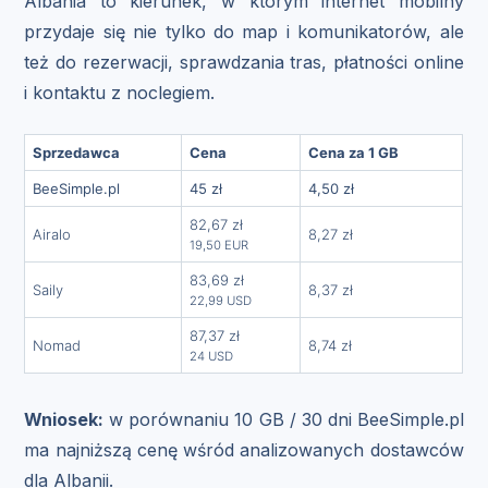
Albania to kierunek, w którym internet mobilny
przydaje się nie tylko do map i komunikatorów, ale
też do rezerwacji, sprawdzania tras, płatności online
i kontaktu z noclegiem.
Sprzedawca
Cena
Cena za 1 GB
BeeSimple.pl
45 zł
4,50 zł
82,67 zł
Airalo
8,27 zł
19,50 EUR
83,69 zł
Saily
8,37 zł
22,99 USD
87,37 zł
Nomad
8,74 zł
24 USD
Wniosek:
w porównaniu 10 GB / 30 dni BeeSimple.pl
ma najniższą cenę wśród analizowanych dostawców
dla Albanii.