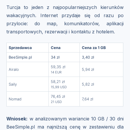
Turcja to jeden z najpopularniejszych kierunków
wakacyjnych. Internet przydaje się od razu po
przylocie: do map, komunikatorów, aplikacji
transportowych, rezerwacji i kontaktu z hotelem.
Sprzedawca
Cena
Cena za 1 GB
BeeSimple.pl
34 zł
3,40 zł
59,35 zł
Airalo
5,94 zł
14 EUR
58,21 zł
Saily
5,82 zł
15,99 USD
76,45 zł
Nomad
7,64 zł
21 USD
Wniosek:
w analizowanym wariancie 10 GB / 30 dni
BeeSimple.pl ma najniższą cenę w zestawieniu dla