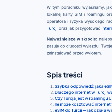
W tym poradniku wyjaśniamy, jaka
lokalnej karty SIM i roamingu o
operatora i ryzyka wysokiego rac
Turcji
inter
oraz jak przygotować
Najważniejsze w skrócie:
najleps
pasuje do długości wyjazdu, Twoje
zainstalować przed wylotem.
Spis treści
Szybka odpowiedź: jaka eSIM
Dlaczego internet w Turcji
Czy Turcja jest w roamingu 
Ile może kosztować internet w
eSIM do Turcji — jak działa 