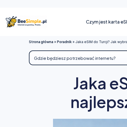
Czym jest karta eS
Strona główna
»
Poradnik
»
Jaka eSIM do Turcji? Jak wybr
Jaka eS
najleps