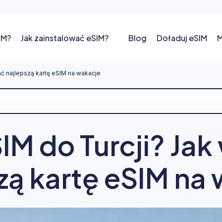
IM?
Jak zainstalować eSIM?
Blog
Doładuj eSIM
M
ać najlepszą kartę eSIM na wakacje
IM do Turcji? Ja
zą kartę eSIM na