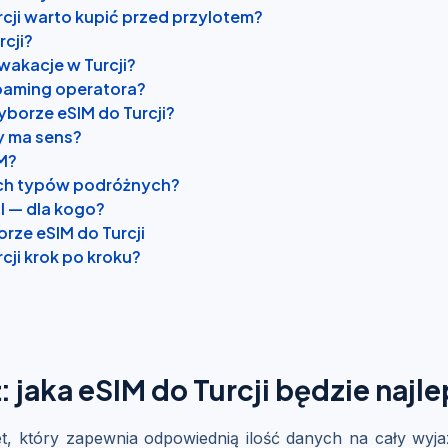
cji warto kupić przed przylotem?
rcji?
 wakacje w Turcji?
roaming operatora?
borze eSIM do Turcji?
dy ma sens?
IM?
nych typów podróżnych?
l — dla kogo?
rze eSIM do Turcji
cji krok po kroku?
jaka eSIM do Turcji będzie najl
et, który zapewnia odpowiednią ilość danych na cały wy