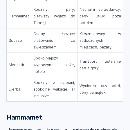
Rodziny, pary,
Nachalni sprzedawcy,
Hammamet
pierwszy wyjazd do
ceny usług poza
Tunezji
hotelem
Osoby łączące
Kieszonkowcy w
Sousse
plażowanie ze
zatłoczonych
zwiedzaniem
miejscach, bazary
Spokojniejszy
Transport i ustalanie
Monastir
wypoczynek, plaże,
cen z góry
hotele
Rodziny z dziećmi,
Wycieczki poza hotel,
Djerba
spokojne wakacje, all
ceny pamiątek
inclusive
Hammamet
Hammamet to jeden z najpopularniejszych i