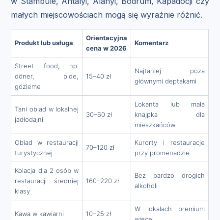
w Stambule, Antalyi, Alanyi, Bodrum, Kapadocji czy
małych miejscowościach mogą się wyraźnie różnić.
Orientacyjna
Produkt lub usługa
Komentarz
cena w 2026
Street food, np.
Najtaniej poza
döner, pide,
15–40 zł
głównymi deptakami
gözleme
Lokanta lub mała
Tani obiad w lokalnej
30–60 zł
knajpka dla
jadłodajni
mieszkańców
Obiad w restauracji
Kurorty i restauracje
70–120 zł
turystycznej
przy promenadzie
Kolacja dla 2 osób w
Bez bardzo drogich
restauracji średniej
160–220 zł
alkoholi
klasy
W lokalach premium
Kawa w kawiarni
10–25 zł
więcej