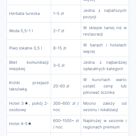
Jedna z najtańszych
Herbata turecka
1–5 zł
pozycji
W sklepie taniej niż w
Woda 0,5–1 l
2–7 zł
restauracji
W barach i hotelach
Piwo lokalne 0,5 l
8–15 zł
więcej
Bilet komunikacji
Jedna z najbardziej
3–5 zł
miejskiej
opłacalnych kategorii
W kurortach warto
Krótki przejazd
20–60 zł
ustalić cenę lub
taksówką
pilnować licznika
Hotel 3★, pokój 2-
300–600 zł /
Mocno zależy od
osobowy
noc
sezonu i lokalizacji
600–1500+ zł
Najdrożej w sezonie i
Hotel 4–5★
/ noc
regionach premium