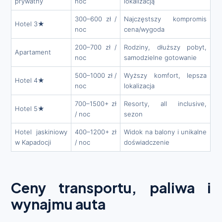
prywatny
noc
lokalizacją
300–600 zł /
Najczęstszy kompromis
Hotel 3★
noc
cena/wygoda
200–700 zł /
Rodziny, dłuższy pobyt,
Apartament
noc
samodzielne gotowanie
500–1000 zł /
Wyższy komfort, lepsza
Hotel 4★
noc
lokalizacja
700–1500+ zł
Resorty, all inclusive,
Hotel 5★
/ noc
sezon
Hotel jaskiniowy
400–1200+ zł
Widok na balony i unikalne
w Kapadocji
/ noc
doświadczenie
Ceny transportu, paliwa i
wynajmu auta