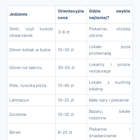
Orientacyjna
Gdzie zwykle
Jedzenie
cena
najtaniej?
Simit, czyli turecki
Piekarnie, stoiska
3–8 zł
obwarzanek
uliczne
Lokale poza
Döner kebab w bułce
15–30 zł
promenadą
Lokanty i proste
Döner na talerzu
30–50 zł
restauracje
Lokale z kuchnią
Pide, turecka pizza
15–40 zł
lokalną
Lahmacun
10–25 zł
Małe bary i piekarnie
Bazary, lokale
Gözleme
15–35 zł
rodzinne
Piekarnie i
Börek
8–20 zł
śniadaniownie