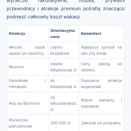
wycieczki fakultatywne, muzea, prywatni
przewodnicy i atrakcje premium potrafią znacząco
podnieść całkowity koszt wakacji.
Orientacyjna
Atrakcja
Komentarz
cena
Meczet, bazar,
często
Najlepszy sposób na
spacer po dzielnicy
bezpłatnie
tani city break
zwykle
Ceny zależą od
Muzeum
kilkadziesiąt zł
obiektu
Pamukkale /
ok.
Popularna atrakcja
Hierapolis
kilkadziesiąt zł
wyjazdowa
od
Różne warianty i
Rejs po Bosforze
kilkudziesięciu
standardy
zł
Wycieczka
200–500 zł
Zależnie od programu
jednodniowa