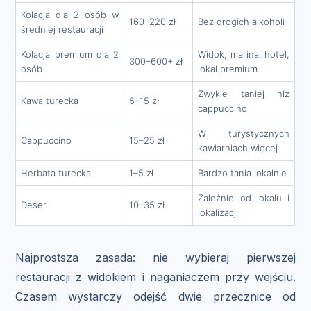
Kolacja dla 2 osób w
160–220 zł
Bez drogich alkoholi
średniej restauracji
Kolacja premium dla 2
Widok, marina, hotel,
300–600+ zł
osób
lokal premium
Zwykle taniej niż
Kawa turecka
5–15 zł
cappuccino
W turystycznych
Cappuccino
15–25 zł
kawiarniach więcej
Herbata turecka
1–5 zł
Bardzo tania lokalnie
Zależnie od lokalu i
Deser
10–35 zł
lokalizacji
Najprostsza zasada: nie wybieraj pierwszej
restauracji z widokiem i naganiaczem przy wejściu.
Czasem wystarczy odejść dwie przecznice od