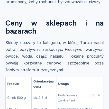
promenady, żeby rachunek był zauważalnie niższy.
Ceny w sklepach i na
bazarach
Sklepy i bazary to kategoria, w której Turcja nadal
potrafi pozytywnie zaskoczyć. Pieczywo, warzywa,
owoce, woda, część nabiału i lokalne produkty
bywają korzystne cenowo, szczególnie poza
ścisłymi strefami turystycznymi.
Orientacyjna
Produkt
Uwaga
cena
Podstawowy produkt,
Chleb 500 g
ok. 2,8 zł
zwykle tani
Mleko 1 l
ok. 3,4 zł
Ceny zależne od sklepu