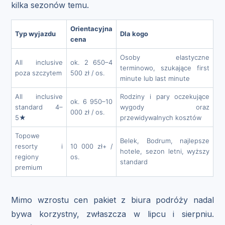
kilka sezonów temu.
Orientacyjna
Typ wyjazdu
Dla kogo
cena
Osoby elastyczne
All inclusive
ok. 2 650–4
terminowo, szukające first
poza szczytem
500 zł / os.
minute lub last minute
All inclusive
Rodziny i pary oczekujące
ok. 6 950–10
standard 4–
wygody oraz
000 zł / os.
5★
przewidywalnych kosztów
Topowe
Belek, Bodrum, najlepsze
resorty i
10 000 zł+ /
hotele, sezon letni, wyższy
regiony
os.
standard
premium
Mimo wzrostu cen pakiet z biura podróży nadal
bywa korzystny, zwłaszcza w lipcu i sierpniu.