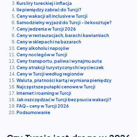
Kurs liry tureckiej i inflacja
Ile pieniędzy zabrać do Turcji?
Ceny wakacji all inclusive w Turcji
Samodzielny wyjazd do Turcji – ile kosztuje?
Ceny jedzenia w Turcji 2026
Ceny w restauracjach, barach i kawiarniach
Ceny w sklepach i na bazarach
Ceny alkoholu i napojów
Ceny noclegów w Turcji
Ceny transportu, paliwa i wynajmu auta
Ceny atrakcji turystycznych i wycieczek
Ceny w Turcji według regionów
Waluta, płatności kartą i wymiana pieniędzy
Najczęstsze pułapki cenowe w Turcji
Internet i roaming w Turcji
Jak oszczędzać w Turcji bez psucia wakacji?
FAQ – ceny w Turcji 2026
Podsumowanie