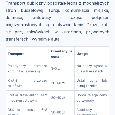
Transport publiczny pozostaje jedną z mocniejszych
stron budżetowej Turcji. Komunikacja miejska,
dolmuşe, autobusy i część połączeń
międzymiastowych są relatywnie tanie. Drożej robi
się przy taksówkach w kurortach, prywatnych
transferach i wynajmie auta.
Orientacyjna
Transport
Uwaga
cena
Pojedynczy przejazd
Najlepszy wybór w
3–5 zł
komunikacją miejską
dużych miastach
Krótki przejazd
Ustal cenę lub
20–60 zł
taksówką
pilnuj licznika
Krótka trasa autobusem
Dobra relacja ceny
20–40 zł
międzymiastowym
do wygody
Dłuższa trasa 6–8
Autobusy
50–80 zł
godzin
dalekobieżne