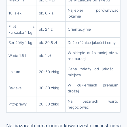
Najlepiej porównywać
10 jajek
ok. 6,7 zł
lokalnie
Filet z
ok. 24 zł
Orientacyjnie
kurczaka 1 kg
Ser żółty 1 kg
ok. 30,8 zł
Duże różnice jakości i ceny
W sklepie dużo taniej niż w
Woda 1,5 l
ok. 1 zł
restauracji
Cena zależy od jakości i
Lokum
20–50 zł/kg
miejsca
W cukierniach premium
Baklava
30–80 zł/kg
drożej
Na bazarach warto
Przyprawy
20–60 zł/kg
negocjować
Na bazarach cena początkowa często nie jest ceną