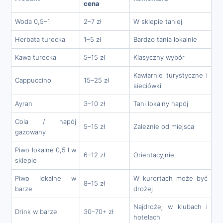
cena
Woda 0,5–1 l
2–7 zł
W sklepie taniej
Herbata turecka
1–5 zł
Bardzo tania lokalnie
Kawa turecka
5–15 zł
Klasyczny wybór
Kawiarnie turystyczne i
Cappuccino
15–25 zł
sieciówki
Ayran
3–10 zł
Tani lokalny napój
Cola / napój
5–15 zł
Zależnie od miejsca
gazowany
Piwo lokalne 0,5 l w
6–12 zł
Orientacyjnie
sklepie
Piwo lokalne w
W kurortach może być
8–15 zł
barze
drożej
Najdrożej w klubach i
Drink w barze
30–70+ zł
hotelach