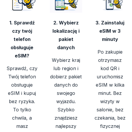
1. Sprawdź
2. Wybierz
3. Zainstaluj
czy twój
lokalizację i
eSIM w 3
telefon
pakiet
minuty
obsługuje
danych
Po zakupie
eSIM?
Wybierz kraj
otrzymasz
Sprawdź, czy
lub region i
kod QR i
Twój telefon
dobierz pakiet
uruchomisz
obsługuje
danych do
eSIM w kilka
eSIM i kupuj
swojego
minut. Bez
bez ryzyka.
wyjazdu.
wizyty w
To tylko
Szybko
salonie, bez
chwila, a
znajdziesz
czekania, bez
masz
najlepszy
fizycznej