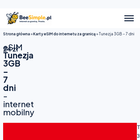
Strona główna
»
Karty eSIM do internetu za granicą
»
Tunezja 3GB – 7 dni
eSIM
24
zł
Tunezja
3GB
–
7
dni
-
internet
mobilny
T