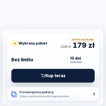
OFERTA SEZONOWA
Wybrany pakiet
179
zł
219
zł
15 dni
Bez limitu
ważności
Kup teraz
Porównaj inne pakiety
Zobacz pełną ofertę dla tego kierunku