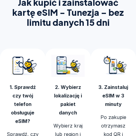
Jak kupić i zainstalować
kartę eSIM - Tunezja – bez
limitu danych 15 dni
1. Sprawdź
2. Wybierz
3. Zainstaluj
czy twój
lokalizację i
eSIM w 3
telefon
pakiet
minuty
obsługuje
danych
Po zakupie
eSIM?
Wybierz kraj
otrzymasz
Sprawdź, czy
lub region i
kod QR i