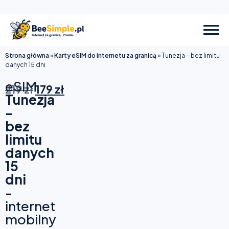
Strona główna
»
Karty eSIM do internetu za granicą
»
Tunezja – bez limitu
danych 15 dni
eSIM
219
zł
179
zł
Tunezja
–
bez
limitu
danych
15
dni
-
internet
mobilny