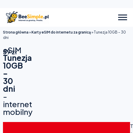
Strona główna
»
Karty eSIM do internetu za granicą
»
Tunezja 10GB – 30
dni
eSIM
59
zł
Tunezja
10GB
–
30
dni
-
internet
mobilny
T