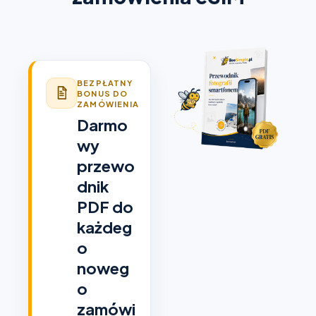
BEZPŁATNY
BONUS DO
ZAMÓWIENIA
Darmo
wy
przewo
dnik
PDF do
każdeg
o
noweg
o
zamówi