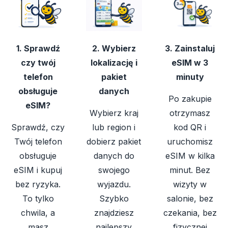
1. Sprawdź
2. Wybierz
3. Zainstaluj
czy twój
lokalizację i
eSIM w 3
telefon
pakiet
minuty
obsługuje
danych
Po zakupie
eSIM?
Wybierz kraj
otrzymasz
Sprawdź, czy
lub region i
kod QR i
Twój telefon
dobierz pakiet
uruchomisz
obsługuje
danych do
eSIM w kilka
eSIM i kupuj
swojego
minut. Bez
bez ryzyka.
wyjazdu.
wizyty w
To tylko
Szybko
salonie, bez
chwila, a
znajdziesz
czekania, bez
masz
najlepszy
fizycznej