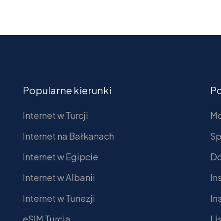
Popularne kierunki
P
Internet w Turcji
Mo
Internet na Bałkanach
Sp
Internet w Egipcie
Do
Internet w Albanii
In
Internet w Tunezji
In
eSIM Turcja
Li