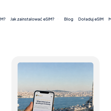
IM?
Jak zainstalować eSIM?
Blog
Doładuj eSIM
M