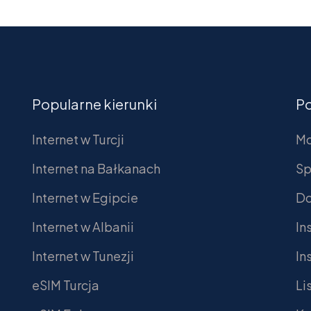
Popularne kierunki
P
Internet w Turcji
Mo
Internet na Bałkanach
Sp
Internet w Egipcie
Do
Internet w Albanii
In
Internet w Tunezji
In
eSIM Turcja
Li