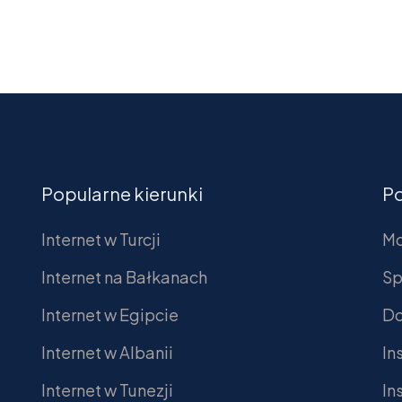
Popularne kierunki
P
Internet w Turcji
Mo
Internet na Bałkanach
Sp
Internet w Egipcie
Do
Internet w Albanii
In
Internet w Tunezji
In