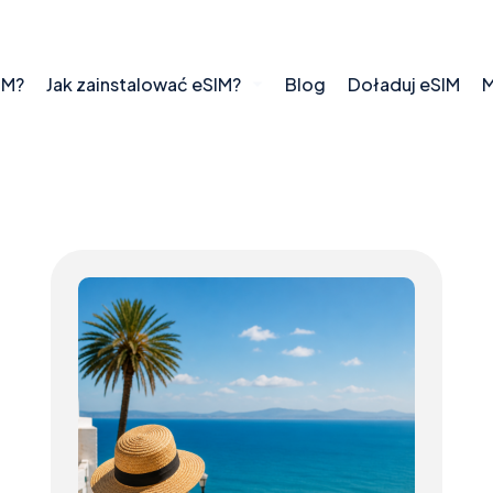
IM?
Jak zainstalować eSIM?
Blog
Doładuj eSIM
M