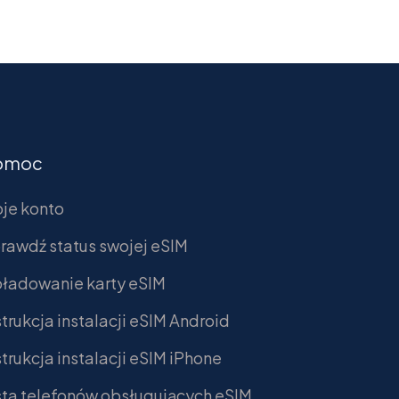
omoc
je konto
rawdź status swojej eSIM
ładowanie karty eSIM
strukcja instalacji eSIM Android
strukcja instalacji eSIM iPhone
sta telefonów obsługujących eSIM