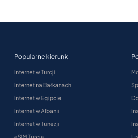
Popularne kierunki
P
Internet w Turcji
Mo
Internet na Bałkanach
Sp
Internet w Egipcie
Do
Internet w Albanii
In
Internet w Tunezji
In
eSIM Turcja
Li