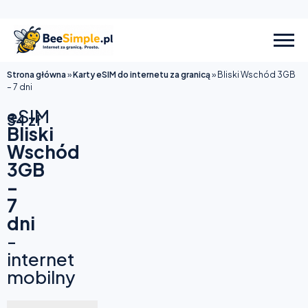
Strona główna
»
Karty eSIM do internetu za granicą
»
Bliski Wschód 3GB
– 7 dni
eSIM
34
zł
Bliski
Wschód
3GB
–
7
dni
-
internet
mobilny