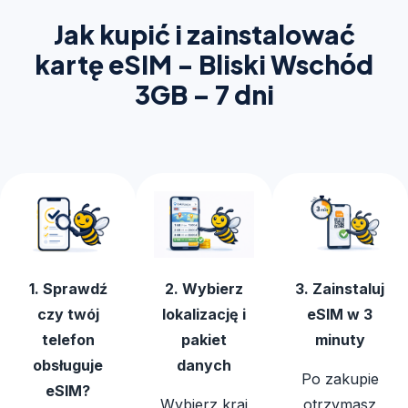
Jak kupić i zainstalować
kartę eSIM - Bliski Wschód
3GB – 7 dni
1. Sprawdź
2. Wybierz
3. Zainstaluj
czy twój
lokalizację i
eSIM w 3
telefon
pakiet
minuty
obsługuje
danych
Po zakupie
eSIM?
Wybierz kraj
otrzymasz