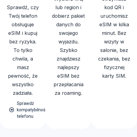
Sprawdź, czy
lub region i
kod QR i
Twój telefon
dobierz pakiet
uruchomisz
obsługuje
danych do
eSIM w kilka
eSIM i kupuj
swojego
minut. Bez
bez ryzyka.
wyjazdu.
wizyty w
To tylko
Szybko
salonie, bez
chwila, a
znajdziesz
czekania, bez
masz
najlepszy
fizycznej
pewność, że
eSIM bez
karty SIM.
wszystko
przepłacania
zadziała.
za roaming.
Sprawdź
kompatybilność
telefonu