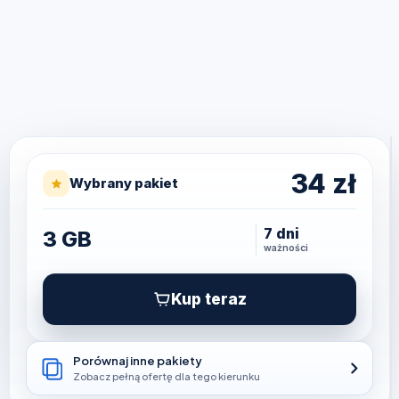
34
zł
Wybrany pakiet
7 dni
3 GB
ważności
Kup teraz
Porównaj inne pakiety
Zobacz pełną ofertę dla tego kierunku