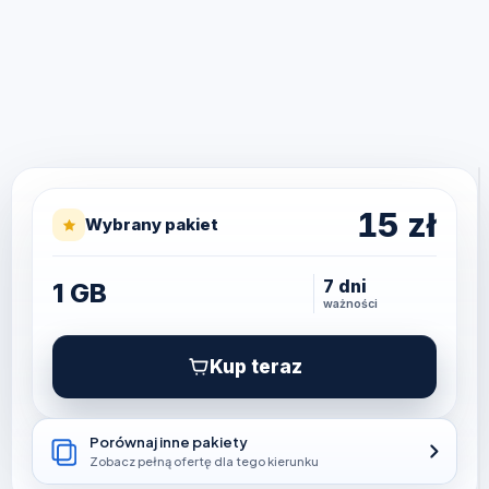
15
zł
Wybrany pakiet
7 dni
1 GB
ważności
Kup teraz
Porównaj inne pakiety
Zobacz pełną ofertę dla tego kierunku