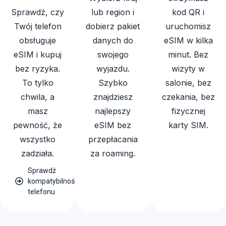
Sprawdź, czy
lub region i
kod QR i
Twój telefon
dobierz pakiet
uruchomisz
obsługuje
danych do
eSIM w kilka
eSIM i kupuj
swojego
minut. Bez
bez ryzyka.
wyjazdu.
wizyty w
To tylko
Szybko
salonie, bez
chwila, a
znajdziesz
czekania, bez
masz
najlepszy
fizycznej
pewność, że
eSIM bez
karty SIM.
wszystko
przepłacania
zadziała.
za roaming.
Sprawdź
kompatybilność
telefonu