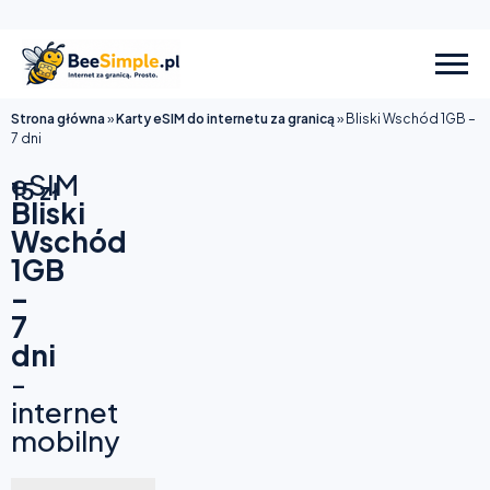
Strona główna
»
Karty eSIM do internetu za granicą
»
Bliski Wschód 1GB –
7 dni
eSIM
15
zł
Bliski
Wschód
1GB
–
7
dni
-
internet
mobilny