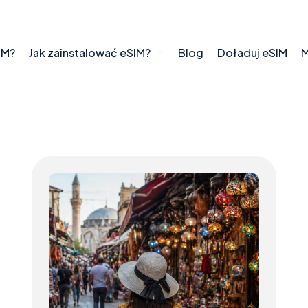
IM?
Jak zainstalować eSIM?
Blog
Doładuj eSIM
M