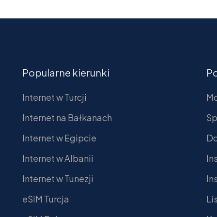
Popularne kierunki
P
Internet w Turcji
Mo
Internet na Bałkanach
Sp
Internet w Egipcie
Do
Internet w Albanii
In
Internet w Tunezji
In
eSIM Turcja
Li