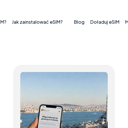
IM?
Jak zainstalować eSIM?
Blog
Doładuj eSIM
M