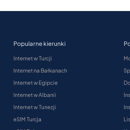
Popularne kierunki
P
Internet w Turcji
Mo
Internet na Bałkanach
Sp
Internet w Egipcie
Do
Internet w Albanii
In
Internet w Tunezji
In
eSIM Turcja
Li