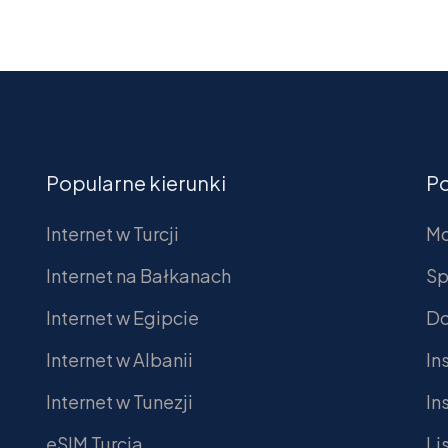
Popularne kierunki
P
Internet w Turcji
Mo
Internet na Bałkanach
Sp
Internet w Egipcie
Do
Internet w Albanii
In
Internet w Tunezji
In
eSIM Turcja
Li