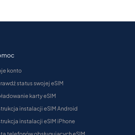
omoc
je konto
rawdź status swojej eSIM
ładowanie karty eSIM
strukcja instalacji eSIM Android
strukcja instalacji eSIM iPhone
sta telefonów obsługujących eSIM