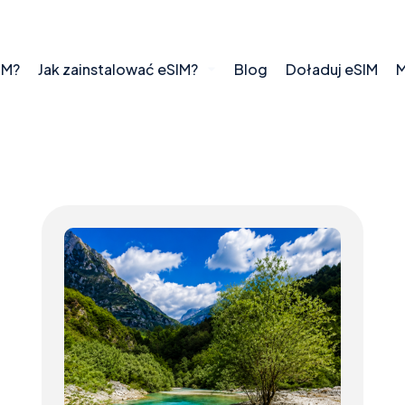
IM?
Jak zainstalować eSIM?
Blog
Doładuj eSIM
M