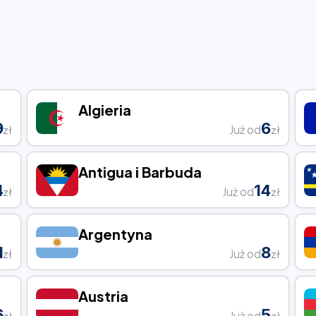
Algieria
9
6
Już od
zł
zł
Antigua i Barbuda
4
14
Już od
zł
zł
Argentyna
1
8
Już od
zł
zł
Austria
6
5
Już od
zł
zł