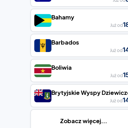
Bahamy
1
Już od
Barbados
1
Już od
Boliwia
1
Już od
Brytyjskie Wyspy Dziewicz
1
Już od
Zobacz więcej...