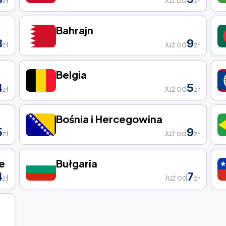
Bahrajn
8
9
Już od
zł
zł
Belgia
4
5
Już od
zł
zł
Bośnia i Hercegowina
5
9
Już od
zł
zł
e
Bułgaria
4
7
Już od
zł
zł