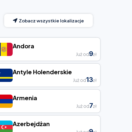
Zobacz wszystkie lokalizacje
Andora
9
Już od
zł
Antyle Holenderskie
13
Już od
zł
Armenia
7
Już od
zł
Azerbejdżan
9
Już od
zł