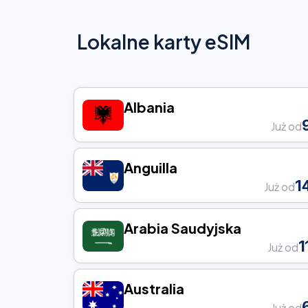
Lokalne karty eSIM
Albania
Już od
Anguilla
1
Już od
Arabia Saudyjska
1
Już od
Australia
Już od