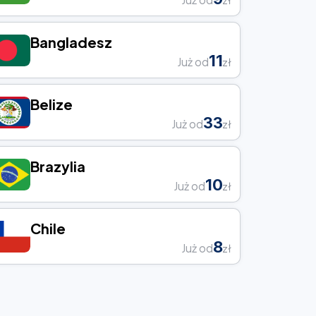
Bangladesz
11
Już od
zł
Belize
33
Już od
zł
Brazylia
10
Już od
zł
Chile
8
Już od
zł