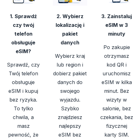
1. Sprawdź
2. Wybierz
3. Zainstaluj
czy twój
lokalizację i
eSIM w 3
telefon
pakiet
minuty
obsługuje
danych
Po zakupie
eSIM?
Wybierz kraj
otrzymasz
Sprawdź, czy
lub region i
kod QR i
Twój telefon
dobierz pakiet
uruchomisz
obsługuje
danych do
eSIM w kilka
eSIM i kupuj
swojego
minut. Bez
bez ryzyka.
wyjazdu.
wizyty w
To tylko
Szybko
salonie, bez
chwila, a
znajdziesz
czekania, bez
masz
najlepszy
fizycznej
pewność, że
eSIM bez
karty SIM.