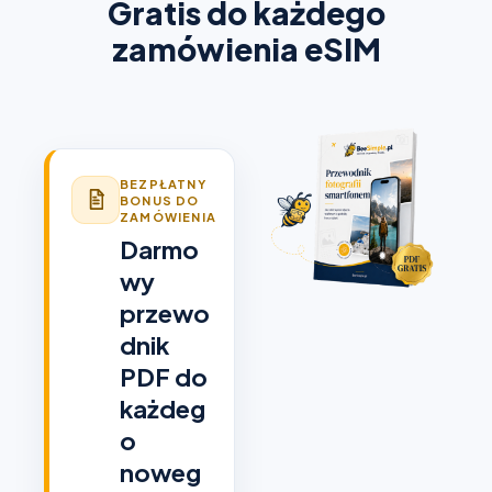
Gratis do każdego
zamówienia eSIM
BEZPŁATNY
BONUS DO
ZAMÓWIENIA
Darmo
wy
przewo
dnik
PDF do
każdeg
o
noweg