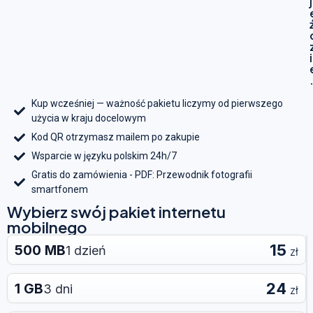
j
i
Kup wcześniej — ważność pakietu liczymy od pierwszego
użycia w kraju docelowym
Kod QR otrzymasz mailem po zakupie
Wsparcie w języku polskim 24h/7
Gratis do zamówienia - PDF: Przewodnik fotografii
smartfonem
Wybierz swój pakiet internetu
mobilnego
15
500 MB
1 dzień
zł
24
1 GB
3 dni
zł