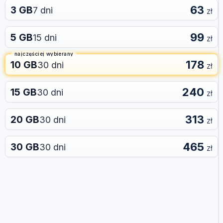
63
3 GB
7 dni
zł
99
5 GB
15 dni
zł
najczęściej wybierany
178
10 GB
30 dni
zł
240
15 GB
30 dni
zł
313
20 GB
30 dni
zł
465
30 GB
30 dni
zł