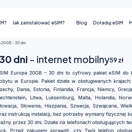
IM?
Jak zainstalować eSIM?
Blog
Doładuj eSIM
M
 20GB – 30 dni
30 dni
- internet mobilny
59
zł
SIM Europa 20GB – 30 dni to cyfrowy pakiet eSIM do k
obytu w Europie. Pakiet działa w obsługiwanych krajach: 
zechy, Dania, Estonia, Finlandia, Francja, Niemcy, Grecja
iechtenstein, Litwa, Luksemburg, Malta, Holandia, Norwe
łowacja, Słowenia, Hiszpania, Szwecja, Szwajcaria, Wie
raz instrukcję instalacji, bez potrzeby wymiany fizycznej k
ażny przez 30 dni. Działa na telefonach obsługujących t
ock. Przed zakupem sprawdź, czy Twój telefon obsług