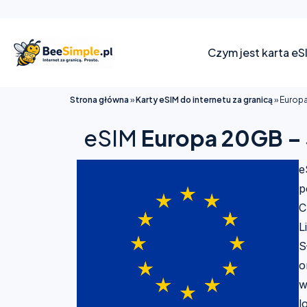
Czym jest karta eS
Strona główna
»
Karty eSIM do internetu za granicą
»
Europa
eSIM
Europa 20GB – 
e
p
C
L
S
o
w
l