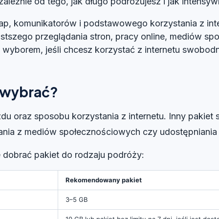
leżnie od tego, jak długo podróżujesz i jak intensywn
ap, komunikatorów i podstawowego korzystania z inte
stszego przeglądania stron, pracy online, mediów spo
m wyborem, jeśli chcesz korzystać z internetu swobod
n wybrać?
du oraz sposobu korzystania z internetu. Inny pakiet
tania z mediów społecznościowych czy udostępniania i
e dobrać pakiet do rodzaju podróży:
Rekomendowany pakiet
3–5 GB
10 GB lub pakiet bez limitu na 7 dni, jeśli jest dos