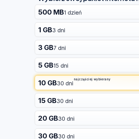
500 MB
1 dzień
1 GB
3 dni
3 GB
7 dni
5 GB
15 dni
najczęściej wybierany
10 GB
30 dni
15 GB
30 dni
20 GB
30 dni
30 GB
30 dni