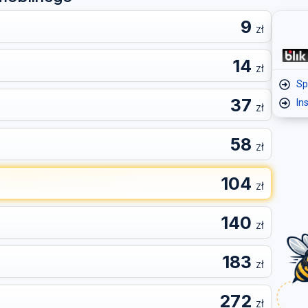
9
zł
14
zł
Sp
37
In
zł
58
zł
104
zł
140
zł
183
zł
272
zł