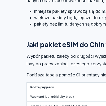
danych oraz czasem ważności pakietu, za
mniejsze pakiety sprawdzą się do m
większe pakiety będą lepsze do czę
pakiety bez limitu danych są dobry
Jaki pakiet eSIM do Chi
Wybór pakietu zależy od długości wyjaz
inny do pracy zdalnej, częstego korzys
Poniższa tabela pomoże Ci orientacyjni
Rodzaj wyjazdu
Weekend lub krótki city break
Tydzień wakacji lub wyjazd all inclusive