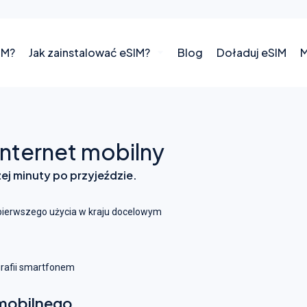
IM?
Jak zainstalować eSIM?
Blog
Doładuj eSIM
M
internet mobilny
zej minuty po przyjeździe.
pierwszego użycia w kraju docelowym
grafii smartfonem
 mobilnego