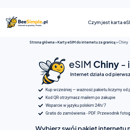
Czym jest karta eS
Strona główna
»
Karty eSIM do internetu za granicą
»
Chiny
eSIM
Chiny
- 
Internet działa od pierws
Kup wcześniej — ważność pakietu liczymy od 
Kod QR otrzymasz mailem po zakupie
Wsparcie w języku polskim 24h/7
Gratis do zamówienia - PDF: Przewodnik foto
Wybierz swój pakiet internetu