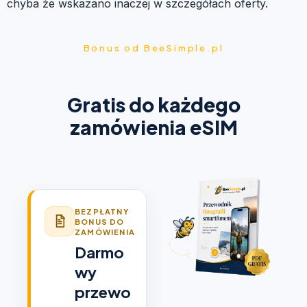
chyba że wskazano inaczej w szczegółach oferty.
Bonus od BeeSimple.pl
Gratis do każdego
zamówienia eSIM
BEZPŁATNY
BONUS DO
ZAMÓWIENIA
Darmo
wy
przewo