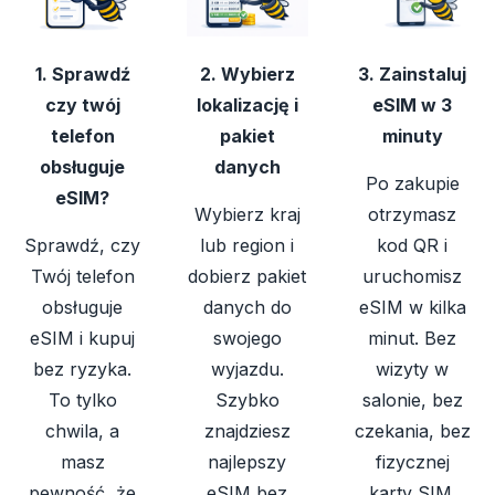
1. Sprawdź
2. Wybierz
3. Zainstaluj
czy twój
lokalizację i
eSIM w 3
telefon
pakiet
minuty
obsługuje
danych
Po zakupie
eSIM?
Wybierz kraj
otrzymasz
Sprawdź, czy
lub region i
kod QR i
Twój telefon
dobierz pakiet
uruchomisz
obsługuje
danych do
eSIM w kilka
eSIM i kupuj
swojego
minut. Bez
bez ryzyka.
wyjazdu.
wizyty w
To tylko
Szybko
salonie, bez
chwila, a
znajdziesz
czekania, bez
masz
najlepszy
fizycznej
pewność, że
eSIM bez
karty SIM.