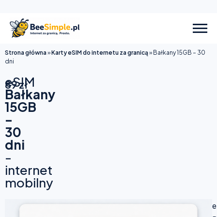
Strona główna
»
Karty eSIM do internetu za granicą
»
Bałkany 15GB – 30
dni
eSIM
89
zł
Bałkany
15GB
–
30
dni
-
internet
mobilny
e