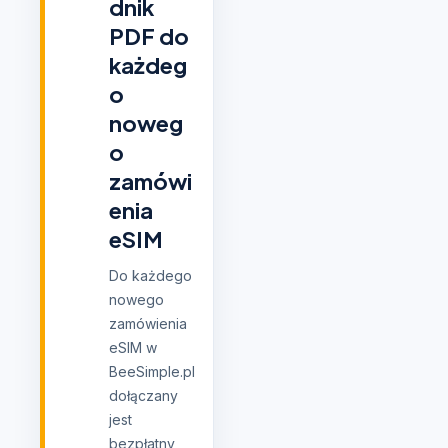
dnik
PDF do
każdeg
o
noweg
o
zamówi
enia
eSIM
Do każdego
nowego
zamówienia
eSIM w
BeeSimple.pl
dołączany
jest
bezpłatny,