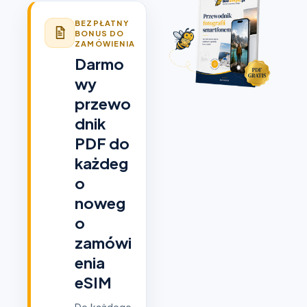
BEZPŁATNY
BONUS DO
ZAMÓWIENIA
Darmo
wy
przewo
dnik
PDF do
każdeg
o
noweg
o
zamówi
enia
eSIM