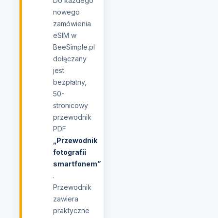
Do każdego
nowego
zamówienia
eSIM w
BeeSimple.pl
dołączany
jest
bezpłatny,
50-
stronicowy
przewodnik
PDF
„Przewodnik
fotografii
smartfonem”
.
Przewodnik
zawiera
praktyczne