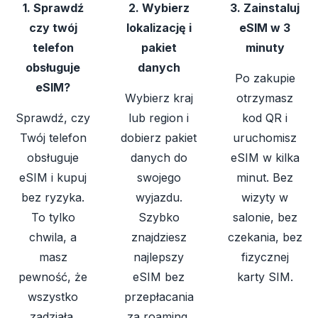
1. Sprawdź
2. Wybierz
3. Zainstaluj
czy twój
lokalizację i
eSIM w 3
telefon
pakiet
minuty
obsługuje
danych
Po zakupie
eSIM?
Wybierz kraj
otrzymasz
Sprawdź, czy
lub region i
kod QR i
Twój telefon
dobierz pakiet
uruchomisz
obsługuje
danych do
eSIM w kilka
eSIM i kupuj
swojego
minut. Bez
bez ryzyka.
wyjazdu.
wizyty w
To tylko
Szybko
salonie, bez
chwila, a
znajdziesz
czekania, bez
masz
najlepszy
fizycznej
pewność, że
eSIM bez
karty SIM.
wszystko
przepłacania
zadziała.
za roaming.