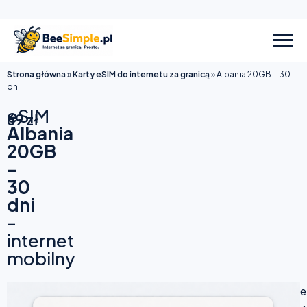
Strona główna
»
Karty eSIM do internetu za granicą
»
Albania 20GB – 30
dni
eSIM
69
zł
Albania
20GB
–
30
dni
-
internet
mobilny
e