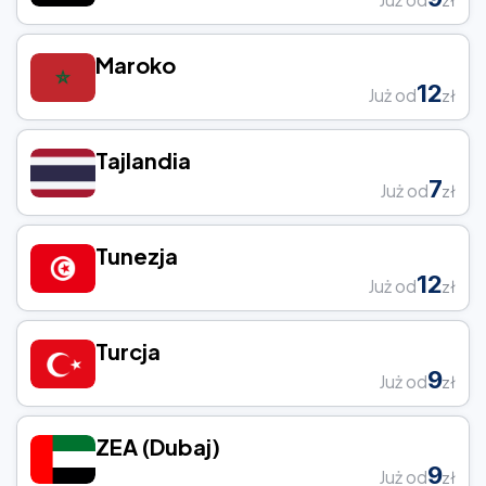
Maroko
12
Już od
zł
Tajlandia
7
Już od
zł
Tunezja
12
Już od
zł
Turcja
9
Już od
zł
ZEA (Dubaj)
9
Już od
zł