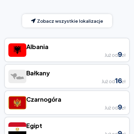
Zobacz wszystkie lokalizacje
Albania
9
Już od
zł
Bałkany
16
Już od
zł
Czarnogóra
9
Już od
zł
Egipt
9
Już od
zł