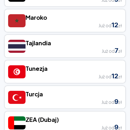
Maroko
12
Już od
zł
Tajlandia
7
Już od
zł
Tunezja
12
Już od
zł
Turcja
9
Już od
zł
ZEA (Dubaj)
9
Już od
zł