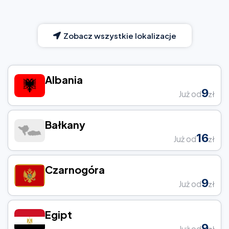
Zobacz wszystkie lokalizacje
Albania
9
Już od
zł
Bałkany
16
Już od
zł
Czarnogóra
9
Już od
zł
Egipt
9
Już od
zł