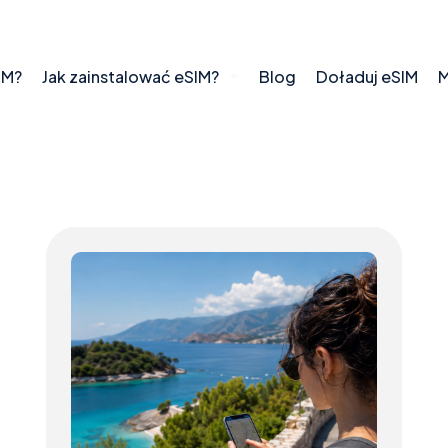
IM?
Jak zainstalować eSIM?
Blog
Doładuj eSIM
M