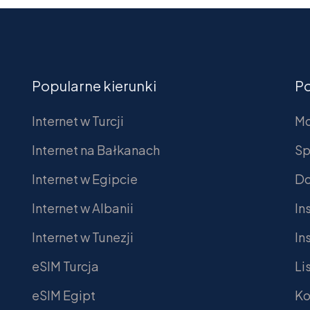
Popularne kierunki
P
Internet w Turcji
Mo
Internet na Bałkanach
Sp
Internet w Egipcie
Do
Internet w Albanii
In
Internet w Tunezji
In
eSIM Turcja
Li
eSIM Egipt
Ko