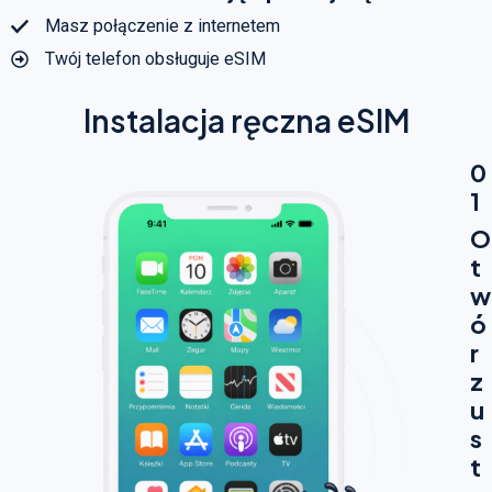
Masz połączenie z internetem
Twój telefon obsługuje eSIM
Instalacja ręczna eSIM
0
1
O
t
w
ó
r
z
u
s
t