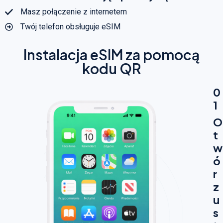
Masz połączenie z internetem
Twój telefon obsługuje eSIM
Instalacja eSIM za pomocą
kodu QR
0
1
O
t
w
ó
r
z
u
s