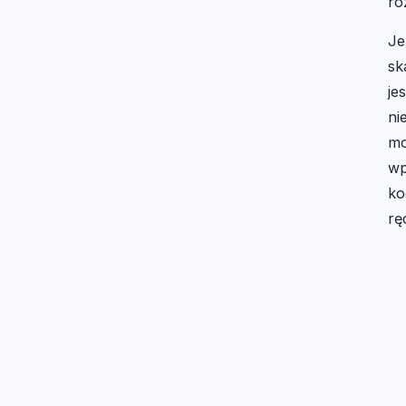
ro
Je
sk
jes
ni
mo
wp
ko
rę