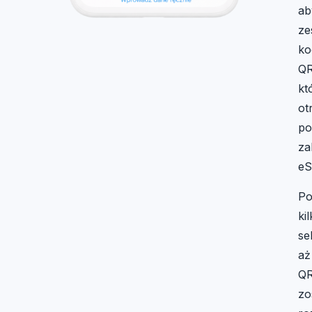
ab
ze
ko
QR
kt
ot
po
za
eS
Po
ki
se
aż
Q
zo