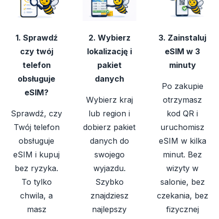
1. Sprawdź
2. Wybierz
3. Zainstaluj
czy twój
lokalizację i
eSIM w 3
telefon
pakiet
minuty
obsługuje
danych
Po zakupie
eSIM?
Wybierz kraj
otrzymasz
Sprawdź, czy
lub region i
kod QR i
Twój telefon
dobierz pakiet
uruchomisz
obsługuje
danych do
eSIM w kilka
eSIM i kupuj
swojego
minut. Bez
bez ryzyka.
wyjazdu.
wizyty w
To tylko
Szybko
salonie, bez
chwila, a
znajdziesz
czekania, bez
masz
najlepszy
fizycznej