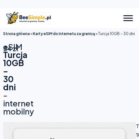
Strona główna
»
Karty eSIM do internetu za granicą
»
Turcja 10GB – 30 dni
eSIM
34
zł
Turcja
10GB
–
30
dni
-
internet
mobilny
T
1