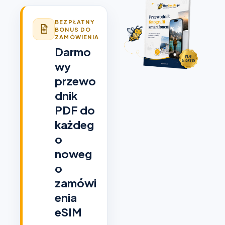
BEZPŁATNY
BONUS DO
ZAMÓWIENIA
Darmo
wy
przewo
dnik
PDF do
każdeg
o
noweg
o
zamówi
enia
eSIM