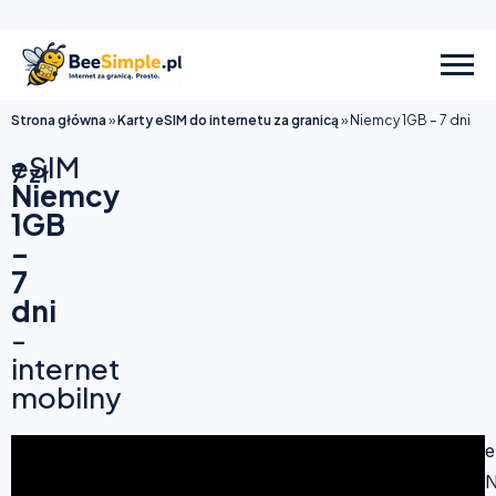
Strona główna
»
Karty eSIM do internetu za granicą
»
Niemcy 1GB – 7 dni
eSIM
7
zł
Niemcy
1GB
–
7
dni
-
internet
mobilny
e
N