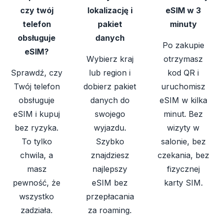
czy twój
lokalizację i
eSIM w 3
telefon
pakiet
minuty
obsługuje
danych
Po zakupie
eSIM?
Wybierz kraj
otrzymasz
Sprawdź, czy
lub region i
kod QR i
Twój telefon
dobierz pakiet
uruchomisz
obsługuje
danych do
eSIM w kilka
eSIM i kupuj
swojego
minut. Bez
bez ryzyka.
wyjazdu.
wizyty w
To tylko
Szybko
salonie, bez
chwila, a
znajdziesz
czekania, bez
masz
najlepszy
fizycznej
pewność, że
eSIM bez
karty SIM.
wszystko
przepłacania
zadziała.
za roaming.